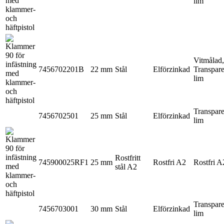
lim
Vitmålad,
7456702201B
22 mm
Stål
Elförzinkad
Transpare
lim
Transpare
7456702501
25 mm
Stål
Elförzinkad
lim
Rostfritt
745900025RF1
25 mm
Rostfri A2
Rostfri A
stål A2
Transpare
7456703001
30 mm
Stål
Elförzinkad
lim