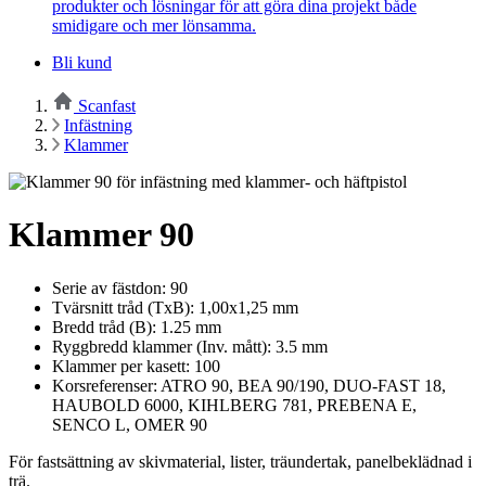
produkter och lösningar för att göra dina projekt både
smidigare och mer lönsamma.
Bli kund
Scanfast
Infästning
Klammer
Klammer 90
Serie av fästdon: 90
Tvärsnitt tråd (TxB): 1,00x1,25 mm
Bredd tråd (B): 1.25 mm
Ryggbredd klammer (Inv. mått): 3.5 mm
Klammer per kasett: 100
Korsreferenser: ATRO 90, BEA 90/190, DUO-FAST 18,
HAUBOLD 6000, KIHLBERG 781, PREBENA E,
SENCO L, OMER 90
För fastsättning av skivmaterial, lister, träundertak, panelbeklädnad i
trä.