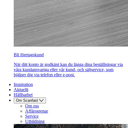
Bli företagskund
När ditt konto är godkänt kan du lägga dina beställningar via
våra kundansvariga eller vår kund- och säljservice, som
hjälper dig via telefon eller e-post.
Inspiration
Aktuellt
Hållbarhet
Om Scanfast
Om oss
Affärsgrenar
Service
Utbildning