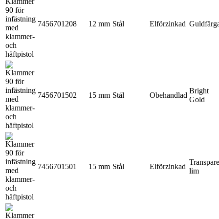
7456701208
12 mm
Stål
Elförzinkad
Guldfärg
Bright
7456701502
15 mm
Stål
Obehandlad
Gold
Transpare
7456701501
15 mm
Stål
Elförzinkad
lim