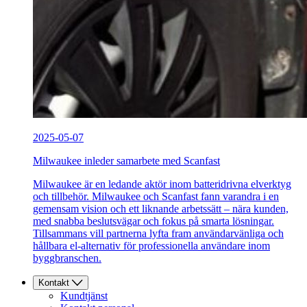
2025-05-07
Milwaukee inleder samarbete med Scanfast
Milwaukee är en ledande aktör inom batteridrivna elverktyg
och tillbehör. Milwaukee och Scanfast fann varandra i en
gemensam vision och ett liknande arbetssätt – nära kunden,
med snabba beslutsvägar och fokus på smarta lösningar.
Tillsammans vill partnerna lyfta fram användarvänliga och
hållbara el-alternativ för professionella användare inom
byggbranschen.
Kontakt
Kundtjänst