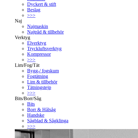
Dyckert & stift
Beslag
>>>
Naj
Najmaskin
Najtråd & tillbehör
Verktyg
Elverktyg
Tryckluftsverktyg
Kompressor
>>>
Lim/Fog/Tät
Bygg-/ fogskum
Fogtätning
Lim & tillbehör
Tätningstejp
>>>
Bits/Borr/Såg
Bits
Borr & Hålsåg
Handske
Sågblad & Sågklinga
>>>