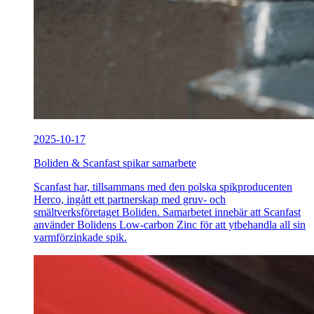
2025-10-17
Boliden & Scanfast spikar samarbete
Scanfast har, tillsammans med den polska spikproducenten
Herco, ingått ett partnerskap med gruv- och
smältverksföretaget Boliden. Samarbetet innebär att Scanfast
använder Bolidens Low-carbon Zinc för att ytbehandla all sin
varmförzinkade spik.