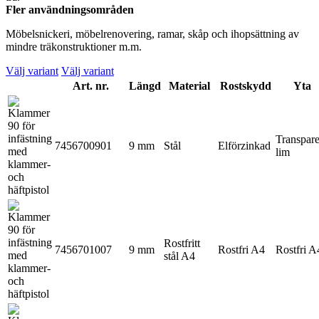
Fler användningsområden
Möbelsnickeri, möbelrenovering, ramar, skåp och ihopsättning av
mindre träkonstruktioner m.m.
Välj variant
Välj variant
Art. nr.
Längd
Material
Rostskydd
Yta
Transpare
7456700901
9 mm
Stål
Elförzinkad
lim
Rostfritt
7456701007
9 mm
Rostfri A4
Rostfri A
stål A4