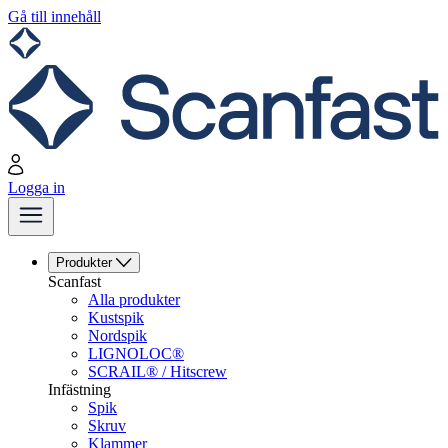
Gå till innehåll
Logga in
Produkter
Scanfast
Alla produkter
Kustspik
Nordspik
LIGNOLOC®
SCRAIL® / Hitscrew
Infästning
Spik
Skruv
Klammer