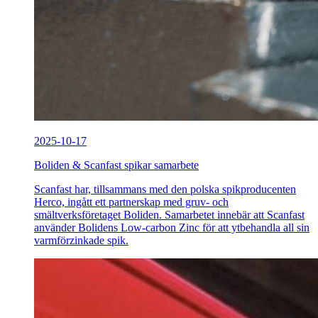
2025-10-17
Boliden & Scanfast spikar samarbete
Scanfast har, tillsammans med den polska spikproducenten
Herco, ingått ett partnerskap med gruv- och
smältverksföretaget Boliden. Samarbetet innebär att Scanfast
använder Bolidens Low-carbon Zinc för att ytbehandla all sin
varmförzinkade spik.