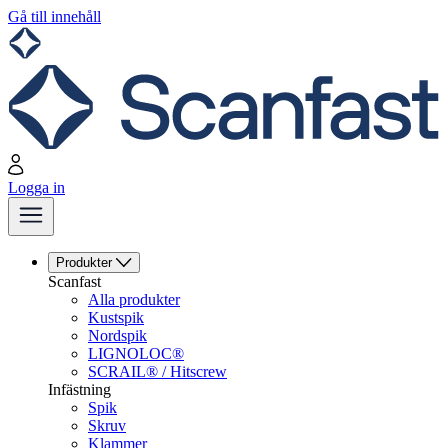
Gå till innehåll
Logga in
Produkter
Scanfast
Alla produkter
Kustspik
Nordspik
LIGNOLOC®
SCRAIL® / Hitscrew
Infästning
Spik
Skruv
Klammer