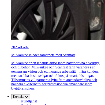
2025-05-07
Milwaukee inleder samarbete med Scanfast
Milwaukee är en ledande aktör inom batteridrivna elverktyg
och tillbehör. Milwaukee och Scanfast fann varandra i en
gemensam vision och ett liknande arbetssätt – nära kunden,
med snabba beslutsvägar och fokus på smarta lösningar.
Tillsammans vill partnerna lyfta fram användarvänliga och
hållbara el-alternativ för professionella användare inom
byggbranschen.
Kontakt
Kundtjänst