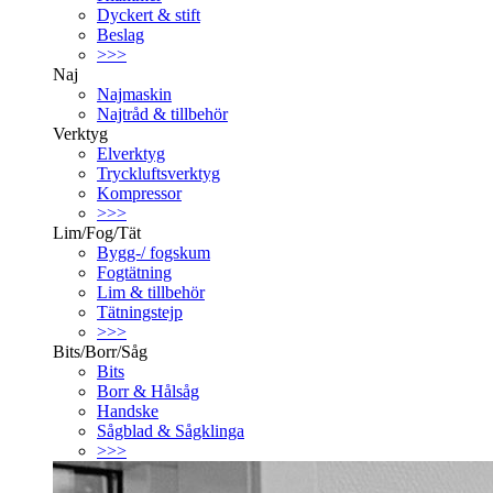
Dyckert & stift
Beslag
>>>
Naj
Najmaskin
Najtråd & tillbehör
Verktyg
Elverktyg
Tryckluftsverktyg
Kompressor
>>>
Lim/Fog/Tät
Bygg-/ fogskum
Fogtätning
Lim & tillbehör
Tätningstejp
>>>
Bits/Borr/Såg
Bits
Borr & Hålsåg
Handske
Sågblad & Sågklinga
>>>