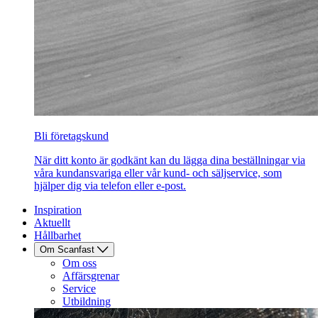
Bli företagskund
När ditt konto är godkänt kan du lägga dina beställningar via
våra kundansvariga eller vår kund- och säljservice, som
hjälper dig via telefon eller e-post.
Inspiration
Aktuellt
Hållbarhet
Om Scanfast
Om oss
Affärsgrenar
Service
Utbildning