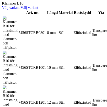
Klammer B10
Välj variant
Välj variant
Art. nr.
Längd
Material
Rostskydd
Yta
Transpare
7456STCRB0801
8 mm
Stål
Elförzinkad
lim
Transpare
7456STCRB1001
10 mm
Stål
Elförzinkad
lim
Transpare
7456STCRB1201
12 mm
Stål
Elförzinkad
lim