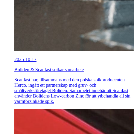
2025-10-17
Boliden & Scanfast spikar samarbete
Scanfast har, tillsammans med den polska spikproducenten
Herco, ingått ett partnerskap med gruv- och
smältverksföretaget Boliden. Samarbetet innebär att Scanfast
använder Bolidens Low-carbon Zinc för att ytbehandla all sin
varmförzinkade spik.