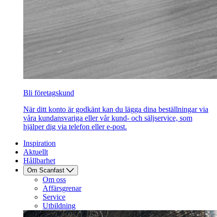
Bli företagskund
När ditt konto är godkänt kan du lägga dina beställningar via
våra kundansvariga eller vår kund- och säljservice, som
hjälper dig via telefon eller e-post.
Inspiration
Aktuellt
Hållbarhet
Om Scanfast
Om oss
Affärsgrenar
Service
Utbildning