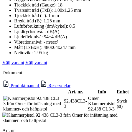
Tjocklek tråd (Gauge): 18
Tvärsnitt tråd (TxB): 1,00x1,25 mm
Tjocklek tråd (T): 1 mm
Bredd tråd (B): 1.25 mm
Luftförbrukning (dm³/cykel): 0.5
Ljudtrycksnivå: - dB(A)
Ljudeffektnivå: 94±4 dB(A)
Vibrationsnivå: - m/sec²
Mått (LxBxH): 480x64x247 mm
Nettovikt: 1.95 kg
Välj variant
Välj variant
Dokument
Produktmanual
Reservdelar
Art. nr.
Info
Enhet
Omer
92.438CL3-
Styck
Klammerpistol
3
(st)
92.438 CL3-3
Art. nr.