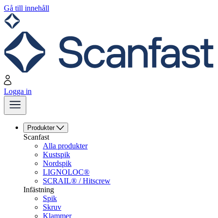
Gå till innehåll
Logga in
Produkter
Scanfast
Alla produkter
Kustspik
Nordspik
LIGNOLOC®
SCRAIL® / Hitscrew
Infästning
Spik
Skruv
Klammer