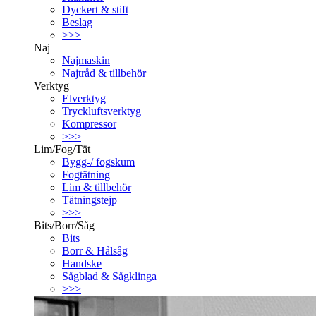
Dyckert & stift
Beslag
>>>
Naj
Najmaskin
Najtråd & tillbehör
Verktyg
Elverktyg
Tryckluftsverktyg
Kompressor
>>>
Lim/Fog/Tät
Bygg-/ fogskum
Fogtätning
Lim & tillbehör
Tätningstejp
>>>
Bits/Borr/Såg
Bits
Borr & Hålsåg
Handske
Sågblad & Sågklinga
>>>