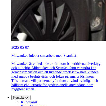
2025-05-07
Milwaukee inleder samarbete med Scanfast
Milwaukee är en ledande aktör inom batteridrivna elverktyg
och tillbehör. Milwaukee och Scanfast fann varandra i en
gemensam vision och ett liknande arbetssätt – nära kunden,
med snabba beslutsvägar och fokus på smarta lösningar.
Tillsammans vill partnerna lyfta fram användarvänliga och
hållbara el-alternativ för professionella användare inom
byggbranschen.
Kontakt
Kundtjänst