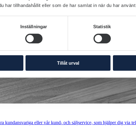
har tillhandahållit eller som de har samlat in när du har använt 
Inställningar
Statistik
Tillåt urval
a kundansvariga eller vår kund- och säljservice, som hjälper dig via tel