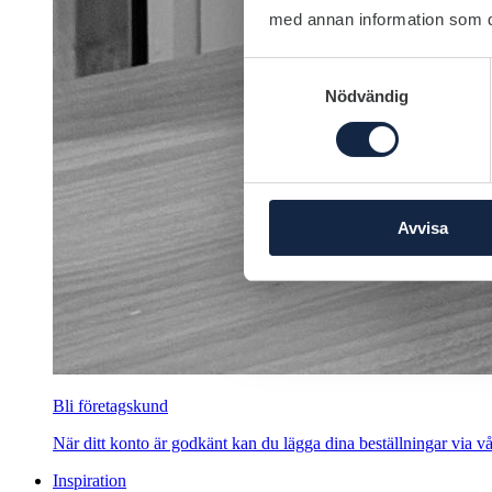
med annan information som du 
Samtyckesval
Nödvändig
Avvisa
Bli företagskund
När ditt konto är godkänt kan du lägga dina beställningar via vår
Inspiration