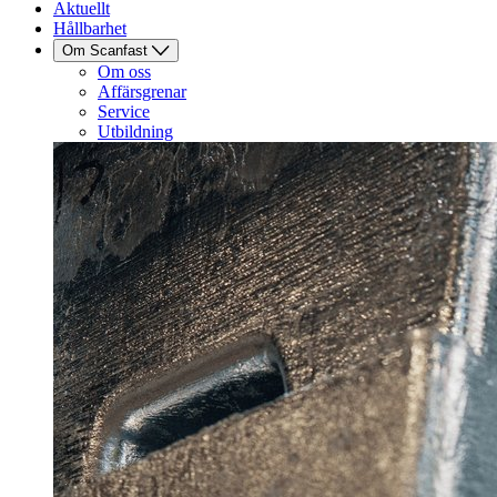
Aktuellt
Hållbarhet
Om Scanfast
Om oss
Affärsgrenar
Service
Utbildning