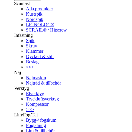
Scanfast
Alla produkter
Kustspik
Nordspik
LIGNOLOC®
SCRAIL® / Hitscrew
Infästning
Spik
Skruv
Klammer
Dyckert & stift
Beslag
>>>
Naj
Najmaskin
Najtråd & tillbehör
Verktyg
Elverktyg
Tryckluftsverktyg
Kompressor
>>>
Lim/Fog/Tät
Bygg-/ fogskum
Fogtätning
Lim & tillbehör