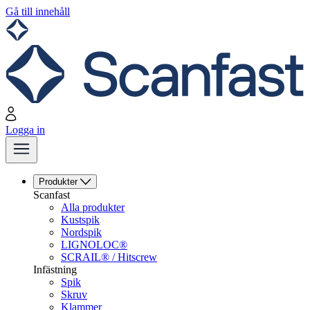
Gå till innehåll
Logga in
Produkter
Scanfast
Alla produkter
Kustspik
Nordspik
LIGNOLOC®
SCRAIL® / Hitscrew
Infästning
Spik
Skruv
Klammer