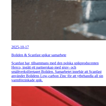
2025-10-17
Boliden & Scanfast spikar samarbete
Scanfast har, tillsammans med den polska spikproducenten
Herco, ingått ett partnerskap med gruv- och
smältverksföretaget Boliden. Samarbetet innebär att Scanfast
använder Bolidens Low-carbon Zinc för att ytbehandla all sin
varmförzinkade spik.