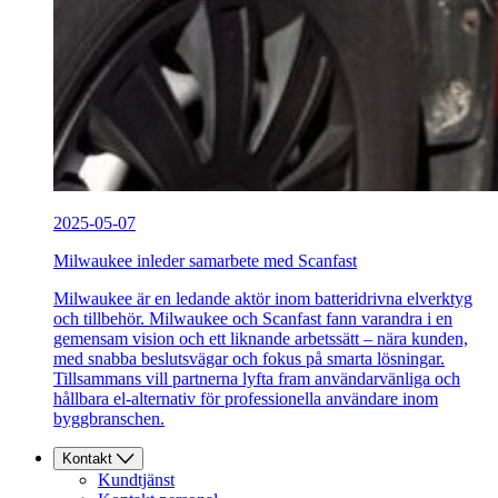
2025-05-07
Milwaukee inleder samarbete med Scanfast
Milwaukee är en ledande aktör inom batteridrivna elverktyg
och tillbehör. Milwaukee och Scanfast fann varandra i en
gemensam vision och ett liknande arbetssätt – nära kunden,
med snabba beslutsvägar och fokus på smarta lösningar.
Tillsammans vill partnerna lyfta fram användarvänliga och
hållbara el-alternativ för professionella användare inom
byggbranschen.
Kontakt
Kundtjänst