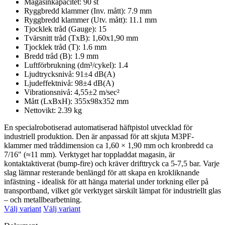
Magasinkapacitet: 90 st
Ryggbredd klammer (Inv. mått): 7.9 mm
Ryggbredd klammer (Utv. mått): 11.1 mm
Tjocklek tråd (Gauge): 15
Tvärsnitt tråd (TxB): 1,60x1,90 mm
Tjocklek tråd (T): 1.6 mm
Bredd tråd (B): 1.9 mm
Luftförbrukning (dm³/cykel): 1.4
Ljudtrycksnivå: 91±4 dB(A)
Ljudeffektnivå: 98±4 dB(A)
Vibrationsnivå: 4,55±2 m/sec²
Mått (LxBxH): 355x98x352 mm
Nettovikt: 2.39 kg
En specialrobotiserad automatiserad häftpistol utvecklad för
industriell produktion. Den är anpassad för att skjuta M3PF-
klammer med tråddimension ca 1,60 × 1,90 mm och kronbredd ca
7/16″ (≈11 mm). Verktyget har topp­laddat magasin, är
kontaktaktiverat (bump-fire) och kräver drifttryck ca 5-7,5 bar. Varje
slag lämnar resterande benlängd för att skapa en krok­liknande
infästning - idealisk för att hänga material under torkning eller på
transportband, vilket gör verktyget särskilt lämpat för industriellt glas
– och metallbearbetning.
Välj variant
Välj variant