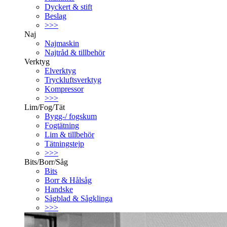
Dyckert & stift
Beslag
>>>
Naj
Najmaskin
Najtråd & tillbehör
Verktyg
Elverktyg
Tryckluftsverktyg
Kompressor
>>>
Lim/Fog/Tät
Bygg-/ fogskum
Fogtätning
Lim & tillbehör
Tätningstejp
>>>
Bits/Borr/Såg
Bits
Borr & Hålsåg
Handske
Sågblad & Sågklinga
>>>