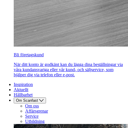
Bli företagskund
När ditt konto är godkänt kan du lägga dina beställningar via
våra kundansvariga eller vår kund- och säljservice, som
hjälper dig via telefon eller e-post.
Inspiration
Aktuellt
Hållbarhet
Om Scanfast
Om oss
Affärsgrenar
Service
Utbildning