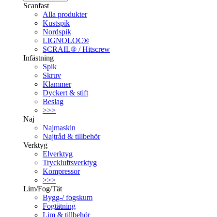
Scanfast
Alla produkter
Kustspik
Nordspik
LIGNOLOC®
SCRAIL® / Hitscrew
Infästning
Spik
Skruv
Klammer
Dyckert & stift
Beslag
>>>
Naj
Najmaskin
Najtråd & tillbehör
Verktyg
Elverktyg
Tryckluftsverktyg
Kompressor
>>>
Lim/Fog/Tät
Bygg-/ fogskum
Fogtätning
Lim & tillbehör