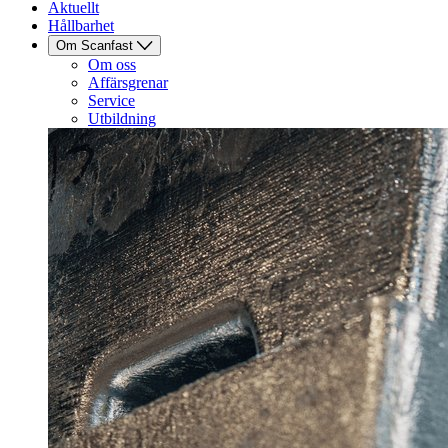
Aktuellt
Hållbarhet
Om Scanfast
Om oss
Affärsgrenar
Service
Utbildning