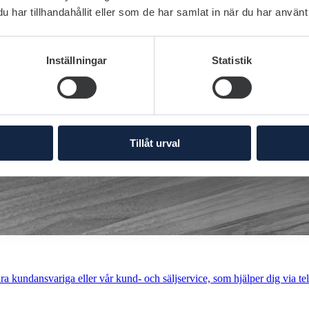
har tillhandahållit eller som de har samlat in när du har använt 
Inställningar
Statistik
Tillåt urval
a kundansvariga eller vår kund- och säljservice, som hjälper dig via tel