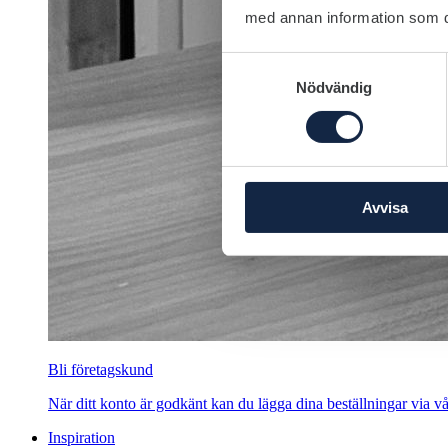
med annan information som du 
Samtyckesval
Nödvändig
Avvisa
Bli företagskund
När ditt konto är godkänt kan du lägga dina beställningar via vår
Inspiration