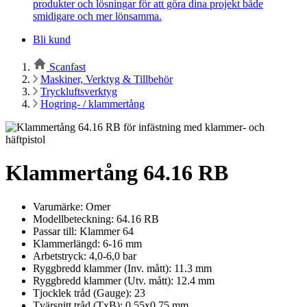
produkter och lösningar för att göra dina projekt både
smidigare och mer lönsamma.
Bli kund
Scanfast
Maskiner, Verktyg & Tillbehör
Tryckluftsverktyg
Hogring- / klammertång
Klammertång 64.16 RB
Varumärke: Omer
Modellbeteckning: 64.16 RB
Passar till: Klammer 64
Klammerlängd: 6-16 mm
Arbetstryck: 4,0-6,0 bar
Ryggbredd klammer (Inv. mått): 11.3 mm
Ryggbredd klammer (Utv. mått): 12.4 mm
Tjocklek tråd (Gauge): 23
Tvärsnitt tråd (TxB): 0,55x0,75 mm