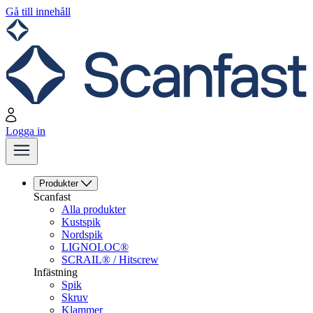
Gå till innehåll
Logga in
Produkter
Scanfast
Alla produkter
Kustspik
Nordspik
LIGNOLOC®
SCRAIL® / Hitscrew
Infästning
Spik
Skruv
Klammer