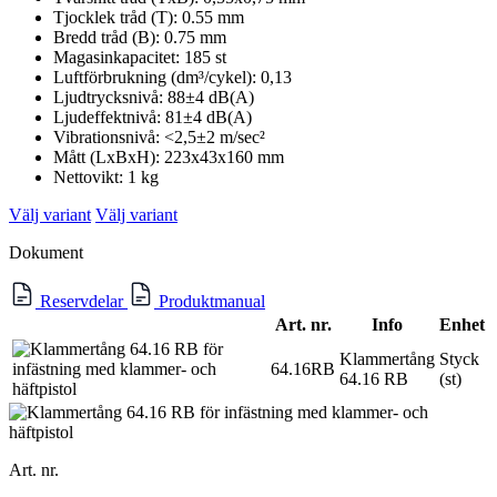
Tjocklek tråd (T): 0.55 mm
Bredd tråd (B): 0.75 mm
Magasinkapacitet: 185 st
Luftförbrukning (dm³/cykel): 0,13
Ljudtrycksnivå: 88±4 dB(A)
Ljudeffektnivå: 81±4 dB(A)
Vibrationsnivå: <2,5±2 m/sec²
Mått (LxBxH): 223x43x160 mm
Nettovikt: 1 kg
Välj variant
Välj variant
Dokument
Reservdelar
Produktmanual
Art. nr.
Info
Enhet
Klammertång
Styck
64.16RB
64.16 RB
(st)
Art. nr.