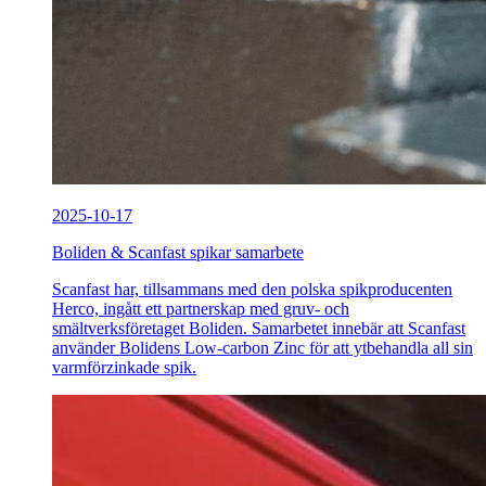
2025-10-17
Boliden & Scanfast spikar samarbete
Scanfast har, tillsammans med den polska spikproducenten
Herco, ingått ett partnerskap med gruv- och
smältverksföretaget Boliden. Samarbetet innebär att Scanfast
använder Bolidens Low-carbon Zinc för att ytbehandla all sin
varmförzinkade spik.