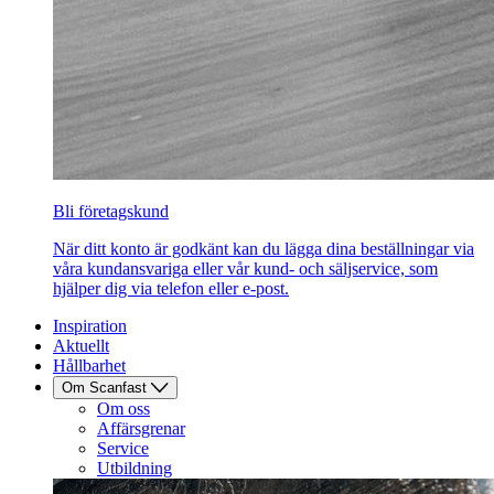
Bli företagskund
När ditt konto är godkänt kan du lägga dina beställningar via
våra kundansvariga eller vår kund- och säljservice, som
hjälper dig via telefon eller e-post.
Inspiration
Aktuellt
Hållbarhet
Om Scanfast
Om oss
Affärsgrenar
Service
Utbildning