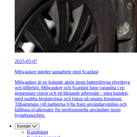
2025-05-07
Milwaukee inleder samarbete med Scanfast
Milwaukee är en ledande aktör inom batteridrivna elverktyg
och tillbehör. Milwaukee och Scanfast fann varandra i en
gemensam vision och ett liknande arbetssätt – nära kunden,
med snabba beslutsvägar och fokus på smarta lösningar.
Tillsammans vill partnerna lyfta fram användarvänliga och
hållbara el-alternativ för professionella användare inom
byggbranschen.
Kontakt
Kundtjänst