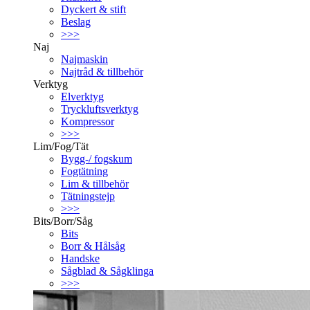
Dyckert & stift
Beslag
>>>
Naj
Najmaskin
Najtråd & tillbehör
Verktyg
Elverktyg
Tryckluftsverktyg
Kompressor
>>>
Lim/Fog/Tät
Bygg-/ fogskum
Fogtätning
Lim & tillbehör
Tätningstejp
>>>
Bits/Borr/Såg
Bits
Borr & Hålsåg
Handske
Sågblad & Sågklinga
>>>