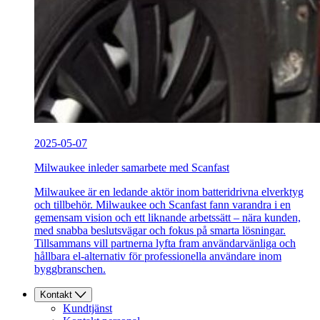
2025-05-07
Milwaukee inleder samarbete med Scanfast
Milwaukee är en ledande aktör inom batteridrivna elverktyg
och tillbehör. Milwaukee och Scanfast fann varandra i en
gemensam vision och ett liknande arbetssätt – nära kunden,
med snabba beslutsvägar och fokus på smarta lösningar.
Tillsammans vill partnerna lyfta fram användarvänliga och
hållbara el-alternativ för professionella användare inom
byggbranschen.
Kontakt
Kundtjänst