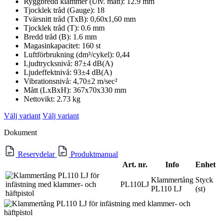
Ryggbredd klammer (Utv. mått): 12.9 mm
Tjocklek tråd (Gauge): 18
Tvärsnitt tråd (TxB): 0,60x1,60 mm
Tjocklek tråd (T): 0.6 mm
Bredd tråd (B): 1.6 mm
Magasinkapacitet: 160 st
Luftförbrukning (dm³/cykel): 0,44
Ljudtrycksnivå: 87±4 dB(A)
Ljudeffektnivå: 93±4 dB(A)
Vibrationsnivå: 4,70±2 m/sec²
Mått (LxBxH): 367x70x330 mm
Nettovikt: 2.73 kg
Välj variant
Välj variant
Dokument
Reservdelar
Produktmanual
Art. nr.
Info
Enhet
Klammertång
Styck
PL110LJ
PL110 LJ
(st)