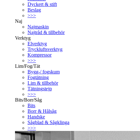
Dyckert & stift
Beslag
>>>
Naj
Najmaskin
Najtråd & tillbehör
Verktyg
Elverktyg
Tryckluftsverktyg
Kompressor
>>>
Lim/Fog/Tät
Bygg-/ fogskum
Fogtätning
Lim & tillbehör
Tätningstejp
>>>
Bits/Borr/Såg
Bits
Borr & Hålsåg
Handske
Sågblad & Sågklinga
>>>