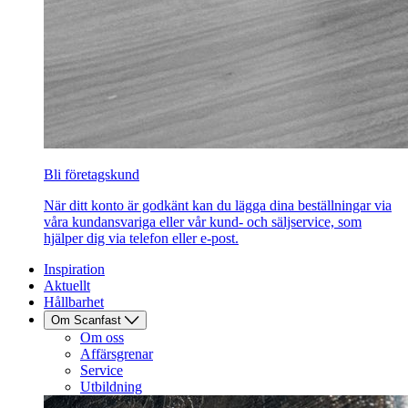
Bli företagskund
När ditt konto är godkänt kan du lägga dina beställningar via
våra kundansvariga eller vår kund- och säljservice, som
hjälper dig via telefon eller e-post.
Inspiration
Aktuellt
Hållbarhet
Om Scanfast
Om oss
Affärsgrenar
Service
Utbildning