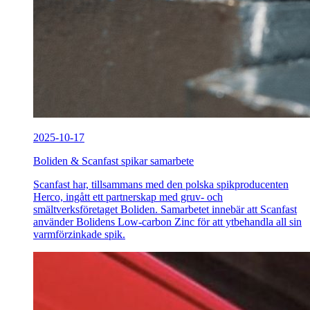
2025-10-17
Boliden & Scanfast spikar samarbete
Scanfast har, tillsammans med den polska spikproducenten
Herco, ingått ett partnerskap med gruv- och
smältverksföretaget Boliden. Samarbetet innebär att Scanfast
använder Bolidens Low-carbon Zinc för att ytbehandla all sin
varmförzinkade spik.