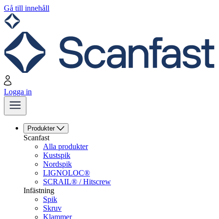
Gå till innehåll
Logga in
Produkter
Scanfast
Alla produkter
Kustspik
Nordspik
LIGNOLOC®
SCRAIL® / Hitscrew
Infästning
Spik
Skruv
Klammer