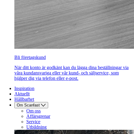
Bli företagskund
När ditt konto är godkänt kan du lägga dina beställningar via
våra kundansvariga eller vår kund- och säljservice, som
hjälper dig via telefon eller e-post.
Inspiration
Aktuellt
Hållbarhet
Om Scanfast
Om oss
Affärsgrenar
Service
Utbildning