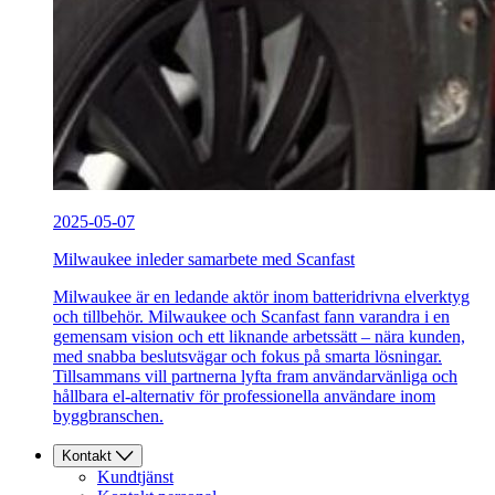
2025-05-07
Milwaukee inleder samarbete med Scanfast
Milwaukee är en ledande aktör inom batteridrivna elverktyg
och tillbehör. Milwaukee och Scanfast fann varandra i en
gemensam vision och ett liknande arbetssätt – nära kunden,
med snabba beslutsvägar och fokus på smarta lösningar.
Tillsammans vill partnerna lyfta fram användarvänliga och
hållbara el-alternativ för professionella användare inom
byggbranschen.
Kontakt
Kundtjänst