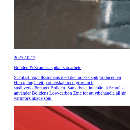
2025-10-17
Boliden & Scanfast spikar samarbete
Scanfast har, tillsammans med den polska spikproducenten
Herco, ingått ett partnerskap med gruv- och
smältverksföretaget Boliden. Samarbetet innebär att Scanfast
använder Bolidens Low-carbon Zinc för att ytbehandla all sin
varmförzinkade spik.