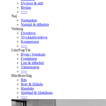
Dyckert & stift
Beslag
>>>
Naj
Najmaskin
Najtråd & tillbehör
Verktyg
Elverktyg
Tryckluftsverktyg
Kompressor
>>>
Lim/Fog/Tät
Bygg-/ fogskum
Fogtätning
Lim & tillbehör
Tätningstejp
>>>
Bits/Borr/Såg
Bits
Borr & Hålsåg
Handske
Sågblad & Sågklinga
>>>