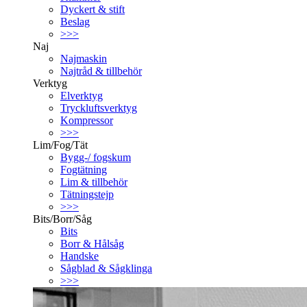
Dyckert & stift
Beslag
>>>
Naj
Najmaskin
Najtråd & tillbehör
Verktyg
Elverktyg
Tryckluftsverktyg
Kompressor
>>>
Lim/Fog/Tät
Bygg-/ fogskum
Fogtätning
Lim & tillbehör
Tätningstejp
>>>
Bits/Borr/Såg
Bits
Borr & Hålsåg
Handske
Sågblad & Sågklinga
>>>