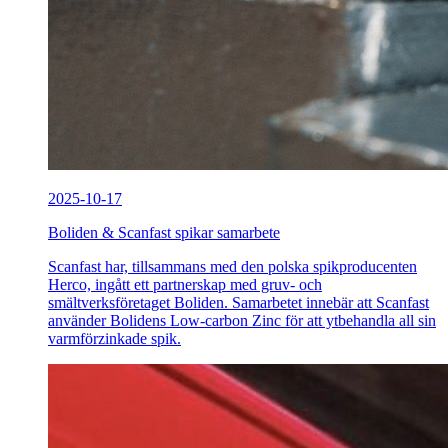
2025-10-17
Boliden & Scanfast spikar samarbete
Scanfast har, tillsammans med den polska spikproducenten
Herco, ingått ett partnerskap med gruv- och
smältverksföretaget Boliden. Samarbetet innebär att Scanfast
använder Bolidens Low-carbon Zinc för att ytbehandla all sin
varmförzinkade spik.