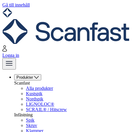
Gå till innehåll
Logga in
Produkter
Scanfast
Alla produkter
Kustspik
Nordspik
LIGNOLOC®
SCRAIL® / Hitscrew
Infästning
Spik
Skruv
Klammer