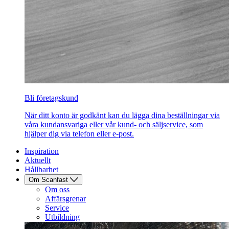
Bli företagskund
När ditt konto är godkänt kan du lägga dina beställningar via
våra kundansvariga eller vår kund- och säljservice, som
hjälper dig via telefon eller e-post.
Inspiration
Aktuellt
Hållbarhet
Om Scanfast
Om oss
Affärsgrenar
Service
Utbildning