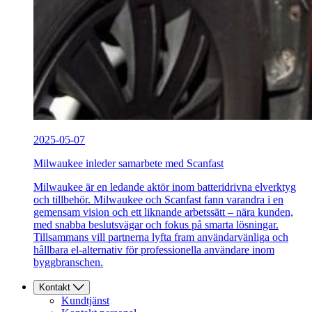
2025-05-07
Milwaukee inleder samarbete med Scanfast
Milwaukee är en ledande aktör inom batteridrivna elverktyg
och tillbehör. Milwaukee och Scanfast fann varandra i en
gemensam vision och ett liknande arbetssätt – nära kunden,
med snabba beslutsvägar och fokus på smarta lösningar.
Tillsammans vill partnerna lyfta fram användarvänliga och
hållbara el-alternativ för professionella användare inom
byggbranschen.
Kontakt
Kundtjänst