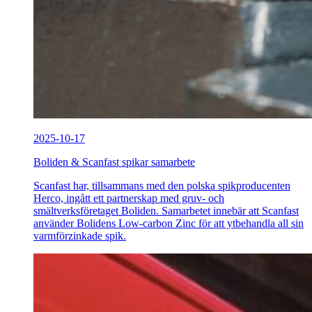
2025-10-17
Boliden & Scanfast spikar samarbete
Scanfast har, tillsammans med den polska spikproducenten
Herco, ingått ett partnerskap med gruv- och
smältverksföretaget Boliden. Samarbetet innebär att Scanfast
använder Bolidens Low-carbon Zinc för att ytbehandla all sin
varmförzinkade spik.