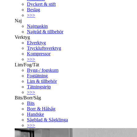
Dyckert & stift
Beslag
>>>
Naj
Najmaskin
Najtråd & tillbehör
Verktyg
Elverktyg
Tryckluftsverktyg
Kompressor
>>>
Lim/Fog/Tät
Bygg-/ fogskum
Fogtätning
Lim & tillbehör
Tätningstejp
>>>
Bits/Borr/Såg
Bits
Borr & Hålsåg
Handske
Sågblad & Sågklinga
>>>