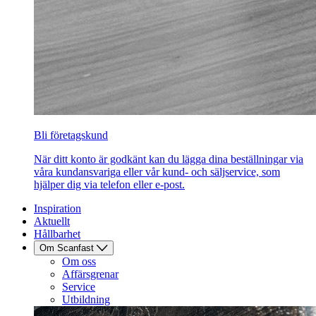
Bli företagskund
När ditt konto är godkänt kan du lägga dina beställningar via
våra kundansvariga eller vår kund- och säljservice, som
hjälper dig via telefon eller e-post.
Inspiration
Aktuellt
Hållbarhet
Om Scanfast
Om oss
Affärsgrenar
Service
Utbildning