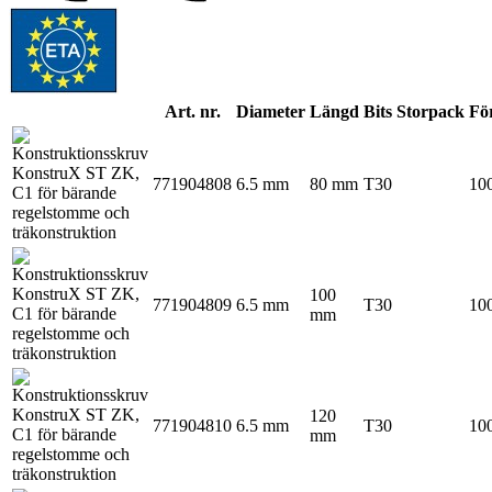
Art. nr.
Diameter
Längd
Bits
Storpack
Fö
771904808
6.5 mm
80 mm
T30
100
100
771904809
6.5 mm
T30
100
mm
120
771904810
6.5 mm
T30
100
mm