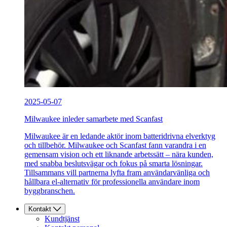
2025-05-07
Milwaukee inleder samarbete med Scanfast
Milwaukee är en ledande aktör inom batteridrivna elverktyg
och tillbehör. Milwaukee och Scanfast fann varandra i en
gemensam vision och ett liknande arbetssätt – nära kunden,
med snabba beslutsvägar och fokus på smarta lösningar.
Tillsammans vill partnerna lyfta fram användarvänliga och
hållbara el-alternativ för professionella användare inom
byggbranschen.
Kontakt
Kundtjänst