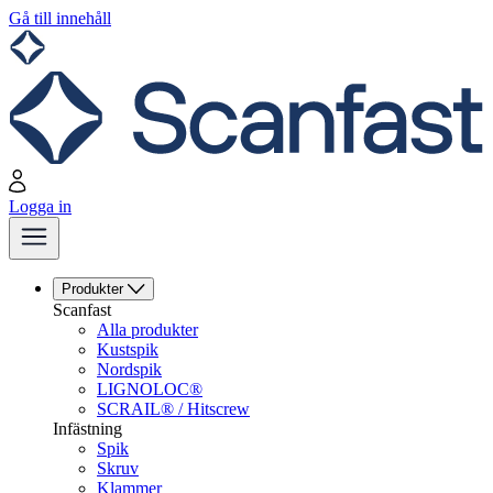
Gå till innehåll
Logga in
Produkter
Scanfast
Alla produkter
Kustspik
Nordspik
LIGNOLOC®
SCRAIL® / Hitscrew
Infästning
Spik
Skruv
Klammer