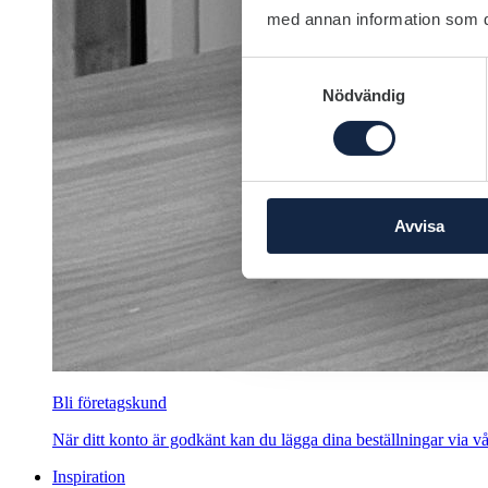
med annan information som du 
Samtyckesval
Nödvändig
Avvisa
Bli företagskund
När ditt konto är godkänt kan du lägga dina beställningar via vår
Inspiration