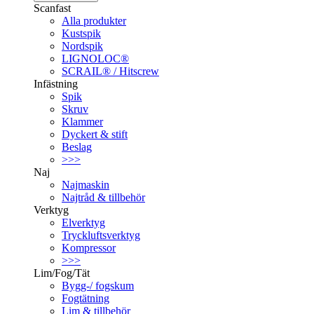
Scanfast
Alla produkter
Kustspik
Nordspik
LIGNOLOC®
SCRAIL® / Hitscrew
Infästning
Spik
Skruv
Klammer
Dyckert & stift
Beslag
>>>
Naj
Najmaskin
Najtråd & tillbehör
Verktyg
Elverktyg
Tryckluftsverktyg
Kompressor
>>>
Lim/Fog/Tät
Bygg-/ fogskum
Fogtätning
Lim & tillbehör