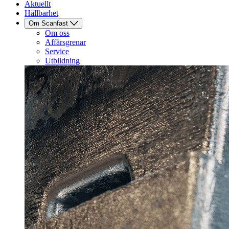
Aktuellt
Hållbarhet
Om Scanfast
Om oss
Affärsgrenar
Service
Utbildning