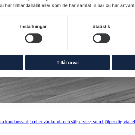
har tillhandahållit eller som de har samlat in när du har använt 
Inställningar
Statistik
Tillåt urval
a kundansvariga eller vår kund- och säljservice, som hjälper dig via tel