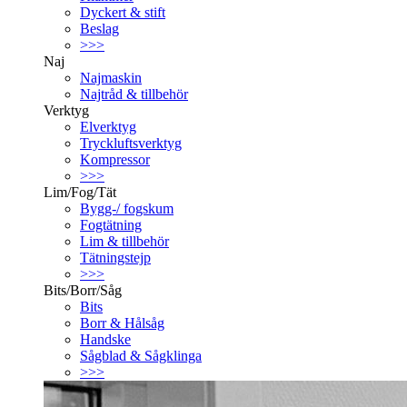
Dyckert & stift
Beslag
>>>
Naj
Najmaskin
Najtråd & tillbehör
Verktyg
Elverktyg
Tryckluftsverktyg
Kompressor
>>>
Lim/Fog/Tät
Bygg-/ fogskum
Fogtätning
Lim & tillbehör
Tätningstejp
>>>
Bits/Borr/Såg
Bits
Borr & Hålsåg
Handske
Sågblad & Sågklinga
>>>