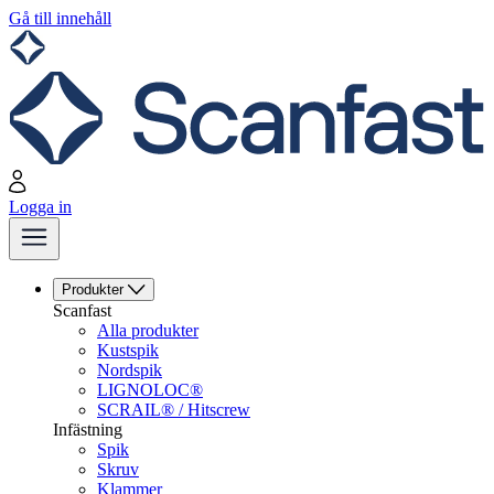
Gå till innehåll
Logga in
Produkter
Scanfast
Alla produkter
Kustspik
Nordspik
LIGNOLOC®
SCRAIL® / Hitscrew
Infästning
Spik
Skruv
Klammer