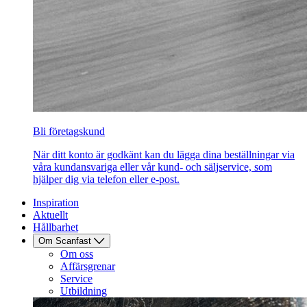
Bli företagskund
När ditt konto är godkänt kan du lägga dina beställningar via
våra kundansvariga eller vår kund- och säljservice, som
hjälper dig via telefon eller e-post.
Inspiration
Aktuellt
Hållbarhet
Om Scanfast
Om oss
Affärsgrenar
Service
Utbildning