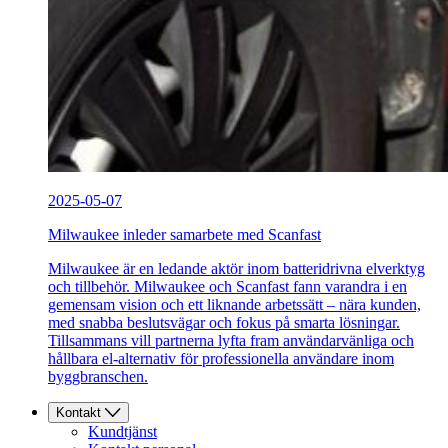
2025-05-07
Milwaukee inleder samarbete med Scanfast
Milwaukee är en ledande aktör inom batteridrivna elverktyg
och tillbehör. Milwaukee och Scanfast fann varandra i en
gemensam vision och ett liknande arbetssätt – nära kunden,
med snabba beslutsvägar och fokus på smarta lösningar.
Tillsammans vill partnerna lyfta fram användarvänliga och
hållbara el-alternativ för professionella användare inom
byggbranschen.
Kontakt
Kundtjänst