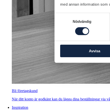
med annan information som du 
Samtyckesval
Nödvändig
Avvisa
Bli företagskund
När ditt konto är godkänt kan du lägga dina beställningar via vår
Inspiration