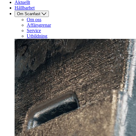
Aktuellt
Hållbarhet
Om Scanfast
Om oss
Affärsgrenar
Service
Utbildning