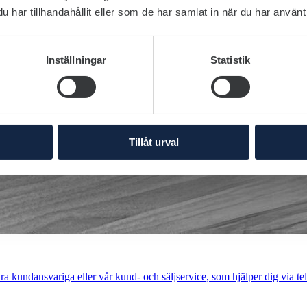
har tillhandahållit eller som de har samlat in när du har använt 
Inställningar
Statistik
Tillåt urval
a kundansvariga eller vår kund- och säljservice, som hjälper dig via tel