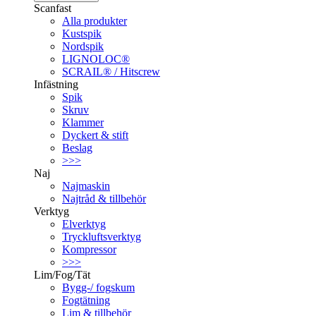
Scanfast
Alla produkter
Kustspik
Nordspik
LIGNOLOC®
SCRAIL® / Hitscrew
Infästning
Spik
Skruv
Klammer
Dyckert & stift
Beslag
>>>
Naj
Najmaskin
Najtråd & tillbehör
Verktyg
Elverktyg
Tryckluftsverktyg
Kompressor
>>>
Lim/Fog/Tät
Bygg-/ fogskum
Fogtätning
Lim & tillbehör