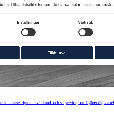
har tillhandahållit eller som de har samlat in när du har använt 
Inställningar
Statistik
Tillåt urval
a kundansvariga eller vår kund- och säljservice, som hjälper dig via tel