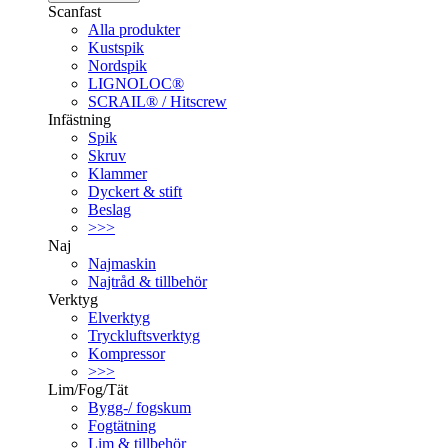
Scanfast
Alla produkter
Kustspik
Nordspik
LIGNOLOC®
SCRAIL® / Hitscrew
Infästning
Spik
Skruv
Klammer
Dyckert & stift
Beslag
>>>
Naj
Najmaskin
Najtråd & tillbehör
Verktyg
Elverktyg
Tryckluftsverktyg
Kompressor
>>>
Lim/Fog/Tät
Bygg-/ fogskum
Fogtätning
Lim & tillbehör