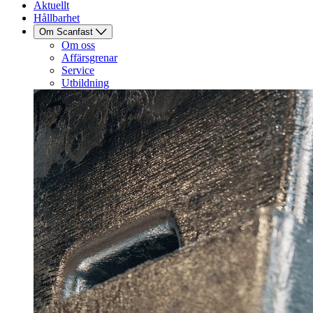
Aktuellt
Hållbarhet
Om Scanfast
Om oss
Affärsgrenar
Service
Utbildning