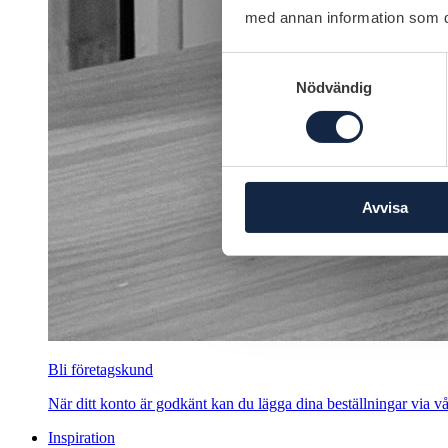
med annan information som du 
Samtyckesval
Nödvändig
Avvisa
Bli företagskund
När ditt konto är godkänt kan du lägga dina beställningar via vår
Inspiration