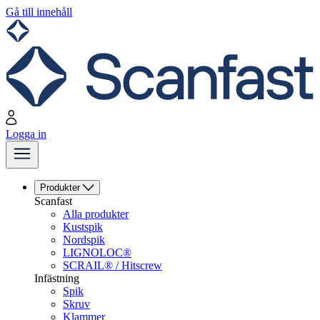
Gå till innehåll
Logga in
Produkter
Scanfast
Alla produkter
Kustspik
Nordspik
LIGNOLOC®
SCRAIL® / Hitscrew
Infästning
Spik
Skruv
Klammer