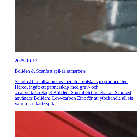
2025-10-17
Boliden & Scanfast spikar samarbete
Scanfast har, tillsammans med den polska spikproducenten
Herco, ingått ett partnerskap med gruv- och
smältverksföretaget Boliden. Samarbetet innebär att Scanfast
använder Bolidens Low-carbon Zinc för att ytbehandla all sin
varmförzinkade spik.