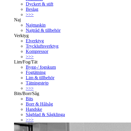
Dyckert & stift
Beslag
>>>
Naj
Najmaskin
Najtråd & tillbehör
Verktyg
Elverktyg
Tryckluftsverktyg
Kompressor
>>>
Lim/Fog/Tät
Bygg-/ fogskum
Fogtätning
Lim & tillbehör
Tätningstejp
>>>
Bits/Borr/Såg
Bits
Borr & Hålsåg
Handske
Sågblad & Sågklinga
>>>