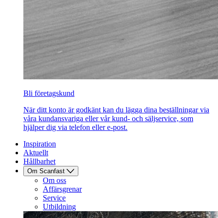
Bli företagskund
När ditt konto är godkänt kan du lägga dina beställningar via
våra kundansvariga eller vår kund- och säljservice, som
hjälper dig via telefon eller e-post.
Inspiration
Aktuellt
Hållbarhet
Om Scanfast
Om oss
Affärsgrenar
Service
Utbildning