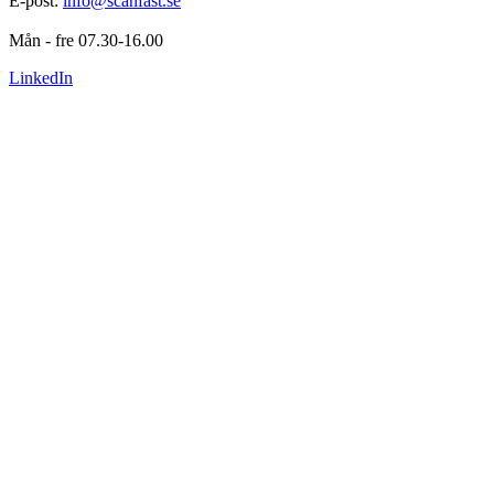
E-post: 
info@scanfast.se
Mån - fre 07.30-16.00
LinkedIn