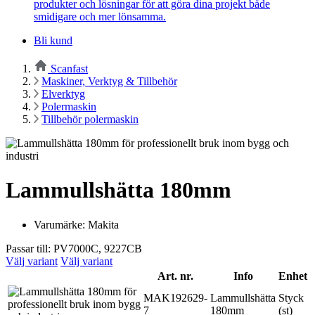
produkter och lösningar för att göra dina projekt både
smidigare och mer lönsamma.
Bli kund
Scanfast
Maskiner, Verktyg & Tillbehör
Elverktyg
Polermaskin
Tillbehör polermaskin
Lammullshätta 180mm
Varumärke: Makita
Passar till: PV7000C, 9227CB
Välj variant
Välj variant
Art. nr.
Info
Enhet
MAK192629-
Lammullshätta
Styck
7
180mm
(st)