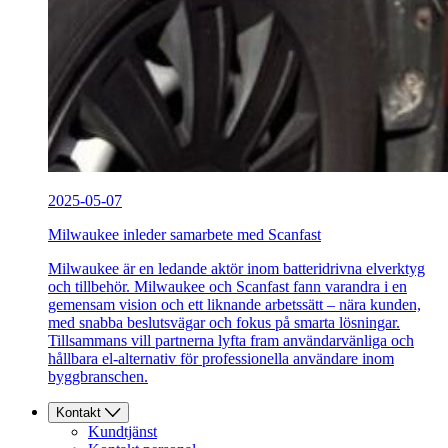
2025-05-07
Milwaukee inleder samarbete med Scanfast
Milwaukee är en ledande aktör inom batteridrivna elverktyg
och tillbehör. Milwaukee och Scanfast fann varandra i en
gemensam vision och ett liknande arbetssätt – nära kunden,
med snabba beslutsvägar och fokus på smarta lösningar.
Tillsammans vill partnerna lyfta fram användarvänliga och
hållbara el-alternativ för professionella användare inom
byggbranschen.
Kontakt
Kundtjänst