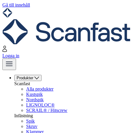
Gå till innehåll
Logga in
Produkter
Scanfast
Alla produkter
Kustspik
Nordspik
LIGNOLOC®
SCRAIL® / Hitscrew
Infästning
Spik
Skruv
Klammer