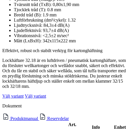
Tvärsnitt tråd (TxB): 0,80x1,90 mm
Tjocklek tråd (T): 0.8 mm
Bredd tråd (B): 1.9 mm
Luftförbrukning (dm³/cykel): 1.32
Ljudtrycksnivå: 84,3±4 dB(A)
Ljudeffektnivå: 93,7±4 dB(A)
Vibrationsnivå: <2,5±2 m/sec²
Mått (LxBxH): 342x115x222 mm
Effektivt, robust och stabilt verktyg för kartonghäftning
Lockhäftare 32.18 är en luftdriven / pneumatisk kartonghäftare, som
du försluter wellkartonger och wellådor snabbt, säkert och effektivt.
Och du får en stabil och säker wellåda, som tål tuffa transporter med
en prydlig förslutning och minska stöldriskerna. Du justerar enkelt
lockhäftarens häftdjup och ställer enkelt om mellan klammer 32/15
och 32/18 mm.
Välj variant
Välj variant
Dokument
Produktmanual
Reservdelar
Art.
Info
Enhet