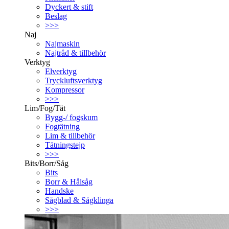
Dyckert & stift
Beslag
>>>
Naj
Najmaskin
Najtråd & tillbehör
Verktyg
Elverktyg
Tryckluftsverktyg
Kompressor
>>>
Lim/Fog/Tät
Bygg-/ fogskum
Fogtätning
Lim & tillbehör
Tätningstejp
>>>
Bits/Borr/Såg
Bits
Borr & Hålsåg
Handske
Sågblad & Sågklinga
>>>