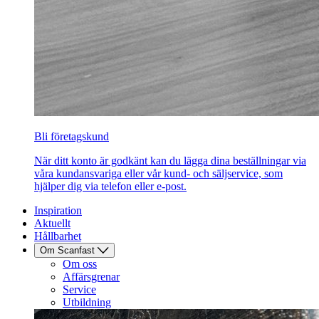
Bli företagskund
När ditt konto är godkänt kan du lägga dina beställningar via
våra kundansvariga eller vår kund- och säljservice, som
hjälper dig via telefon eller e-post.
Inspiration
Aktuellt
Hållbarhet
Om Scanfast
Om oss
Affärsgrenar
Service
Utbildning