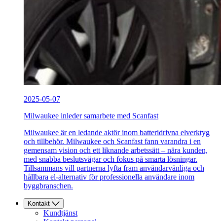
2025-05-07
Milwaukee inleder samarbete med Scanfast
Milwaukee är en ledande aktör inom batteridrivna elverktyg
och tillbehör. Milwaukee och Scanfast fann varandra i en
gemensam vision och ett liknande arbetssätt – nära kunden,
med snabba beslutsvägar och fokus på smarta lösningar.
Tillsammans vill partnerna lyfta fram användarvänliga och
hållbara el-alternativ för professionella användare inom
byggbranschen.
Kontakt
Kundtjänst