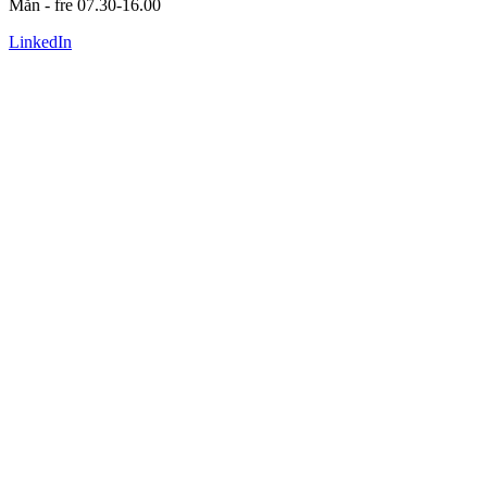
Mån - fre 07.30-16.00
LinkedIn