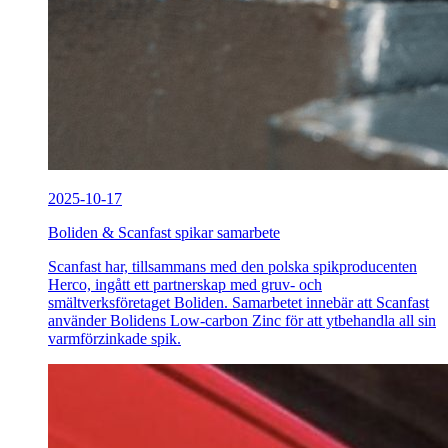
2025-10-17
Boliden & Scanfast spikar samarbete
Scanfast har, tillsammans med den polska spikproducenten
Herco, ingått ett partnerskap med gruv- och
smältverksföretaget Boliden. Samarbetet innebär att Scanfast
använder Bolidens Low-carbon Zinc för att ytbehandla all sin
varmförzinkade spik.