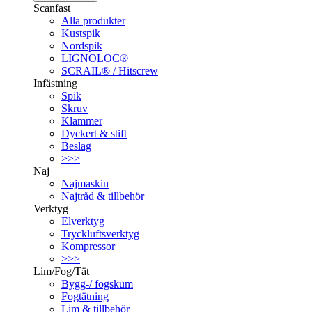
Scanfast
Alla produkter
Kustspik
Nordspik
LIGNOLOC®
SCRAIL® / Hitscrew
Infästning
Spik
Skruv
Klammer
Dyckert & stift
Beslag
>>>
Naj
Najmaskin
Najtråd & tillbehör
Verktyg
Elverktyg
Tryckluftsverktyg
Kompressor
>>>
Lim/Fog/Tät
Bygg-/ fogskum
Fogtätning
Lim & tillbehör