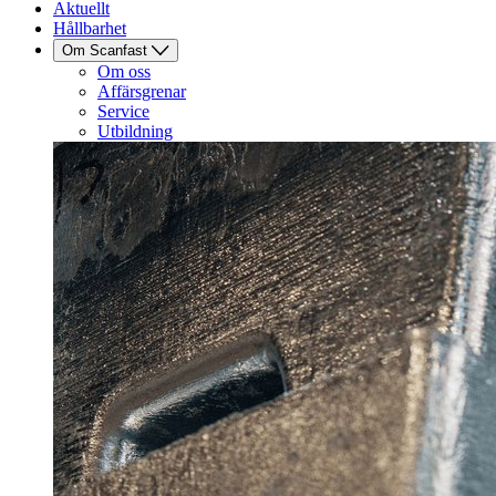
Aktuellt
Hållbarhet
Om Scanfast
Om oss
Affärsgrenar
Service
Utbildning