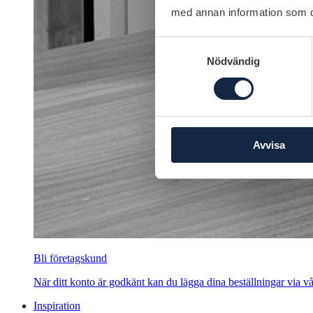
med annan information som du 
Samtyckesval
Nödvändig
Avvisa
Bli företagskund
När ditt konto är godkänt kan du lägga dina beställningar via vår
Inspiration