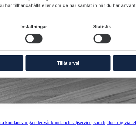
har tillhandahållit eller som de har samlat in när du har använt 
Inställningar
Statistik
Tillåt urval
a kundansvariga eller vår kund- och säljservice, som hjälper dig via tel