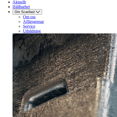
Aktuellt
Hållbarhet
Om Scanfast
Om oss
Affärsgrenar
Service
Utbildning