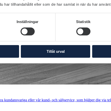
har tillhandahållit eller som de har samlat in när du har använt 
Inställningar
Statistik
Tillåt urval
a kundansvariga eller vår kund- och säljservice, som hjälper dig via tel