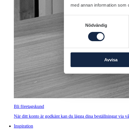
med annan information som du 
Samtyckesval
Nödvändig
Avvisa
Bli företagskund
När ditt konto är godkänt kan du lägga dina beställningar via vår
Inspiration