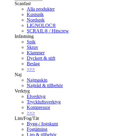
Scanfast
Alla produkter
Kustspik
Nordspik
LIGNOLOC®
SCRAIL® / Hitscrew
Infästning
Spik
Skruv
Klammer
Dyckert & stift
Beslag
>>>
Naj
Najmaskin
Najtråd & tillbehör
Verktyg
Elverktyg
Tryckluftsverktyg
Kompressor
>>>
Lim/Fog/Tät
Bygg-/ fogskum
Fogtätning
Lim & tillbehör