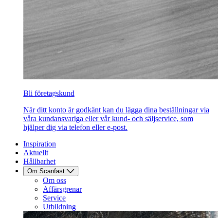
Bli företagskund
När ditt konto är godkänt kan du lägga dina beställningar via
våra kundansvariga eller vår kund- och säljservice, som
hjälper dig via telefon eller e-post.
Inspiration
Aktuellt
Hållbarhet
Om Scanfast
Om oss
Affärsgrenar
Service
Utbildning