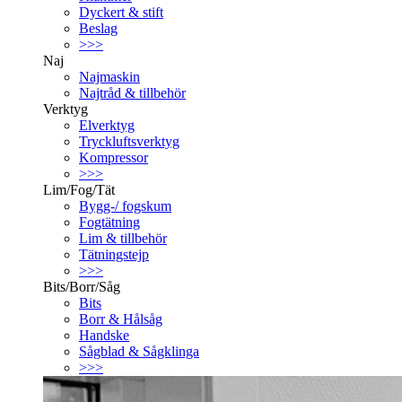
Dyckert & stift
Beslag
>>>
Naj
Najmaskin
Najtråd & tillbehör
Verktyg
Elverktyg
Tryckluftsverktyg
Kompressor
>>>
Lim/Fog/Tät
Bygg-/ fogskum
Fogtätning
Lim & tillbehör
Tätningstejp
>>>
Bits/Borr/Såg
Bits
Borr & Hålsåg
Handske
Sågblad & Sågklinga
>>>