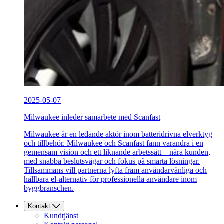
2025-05-07
Milwaukee inleder samarbete med Scanfast
Milwaukee är en ledande aktör inom batteridrivna elverktyg
och tillbehör. Milwaukee och Scanfast fann varandra i en
gemensam vision och ett liknande arbetssätt – nära kunden,
med snabba beslutsvägar och fokus på smarta lösningar.
Tillsammans vill partnerna lyfta fram användarvänliga och
hållbara el-alternativ för professionella användare inom
byggbranschen.
Kontakt
Kundtjänst