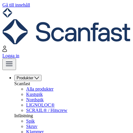
Gå till innehåll
Logga in
Produkter
Scanfast
Alla produkter
Kustspik
Nordspik
LIGNOLOC®
SCRAIL® / Hitscrew
Infästning
Spik
Skruv
Klammer