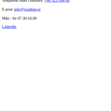
Telephone other countries: 
+46 522-188 00
E-post: 
info@scanfast.se
Mån - fre 07.30-16.00
LinkedIn