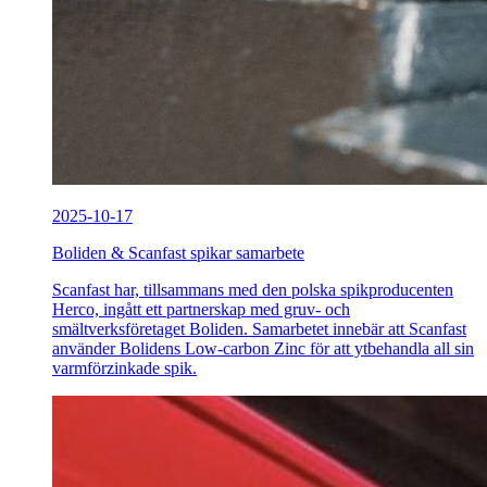
2025-10-17
Boliden & Scanfast spikar samarbete
Scanfast har, tillsammans med den polska spikproducenten
Herco, ingått ett partnerskap med gruv- och
smältverksföretaget Boliden. Samarbetet innebär att Scanfast
använder Bolidens Low-carbon Zinc för att ytbehandla all sin
varmförzinkade spik.