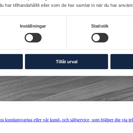
har tillhandahållit eller som de har samlat in när du har använt 
Inställningar
Statistik
Tillåt urval
a kundansvariga eller vår kund- och säljservice, som hjälper dig via tel