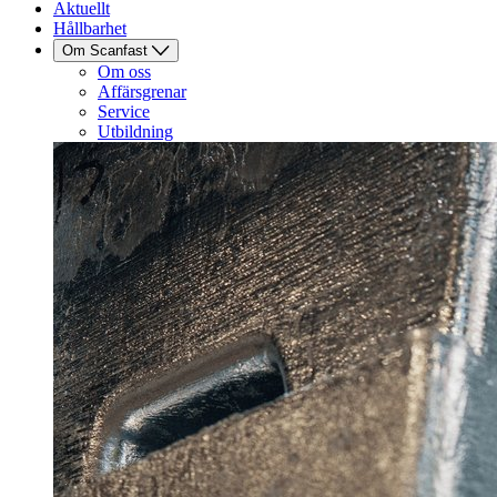
Aktuellt
Hållbarhet
Om Scanfast
Om oss
Affärsgrenar
Service
Utbildning