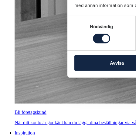
med annan information som du 
Samtyckesval
Nödvändig
Avvisa
Bli företagskund
När ditt konto är godkänt kan du lägga dina beställningar via vår
Inspiration