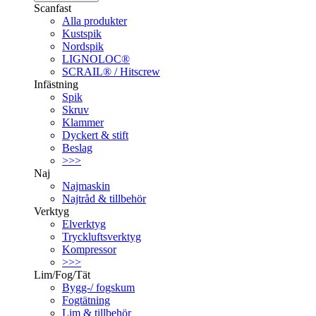
Scanfast
Alla produkter
Kustspik
Nordspik
LIGNOLOC®
SCRAIL® / Hitscrew
Infästning
Spik
Skruv
Klammer
Dyckert & stift
Beslag
>>>
Naj
Najmaskin
Najtråd & tillbehör
Verktyg
Elverktyg
Tryckluftsverktyg
Kompressor
>>>
Lim/Fog/Tät
Bygg-/ fogskum
Fogtätning
Lim & tillbehör