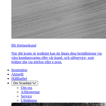
Bli företagskund
När ditt konto är godkänt kan du lägga dina beställningar via
våra kundansvariga eller vår kund- och säljservice, som
hjälper dig via telefon eller e-post.
Inspiration
Aktuellt
Hållbarhet
Om Scanfast
Om oss
Affärsgrenar
Service
Utbildning