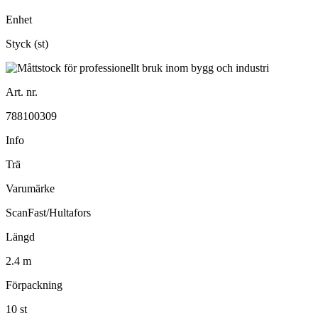
Enhet
Styck (st)
Art. nr.
788100309
Info
Trä
Varumärke
ScanFast/Hultafors
Längd
2.4 m
Förpackning
10 st