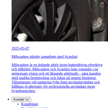
2025-05-07
Milwaukee inleder samarbete med Scanfast
Milwaukee är en ledande aktör inom batteridrivna elverktyg
och tillbehör. Milwaukee och Scanfast fann varandra i en
gemensam vision och ett liknande arbetssätt – nära kunden,
med snabba beslutsvägar och fokus på smarta lösningar.
Tillsammans vill partnerna lyfta fram användarvänliga och
hållbara el-alternativ för professionella användare inom
byggbranschen.
Kontakt
Kundtjänst