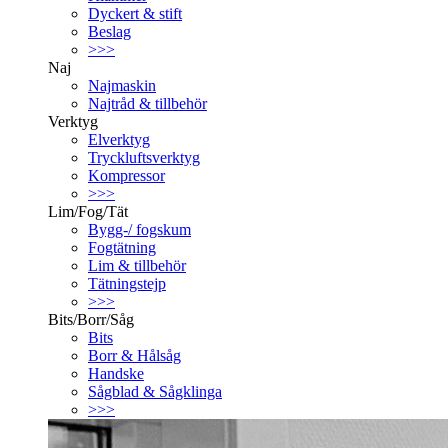
Dyckert & stift
Beslag
>>>
Naj
Najmaskin
Najtråd & tillbehör
Verktyg
Elverktyg
Tryckluftsverktyg
Kompressor
>>>
Lim/Fog/Tät
Bygg-/ fogskum
Fogtätning
Lim & tillbehör
Tätningstejp
>>>
Bits/Borr/Såg
Bits
Borr & Hålsåg
Handske
Sågblad & Sågklinga
>>>