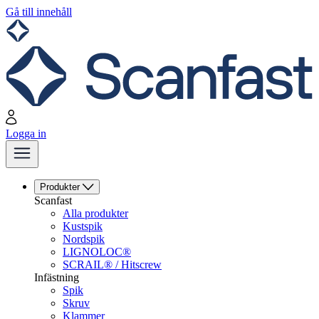
Gå till innehåll
Logga in
Produkter
Scanfast
Alla produkter
Kustspik
Nordspik
LIGNOLOC®
SCRAIL® / Hitscrew
Infästning
Spik
Skruv
Klammer