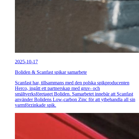
2025-10-17
Boliden & Scanfast spikar samarbete
Scanfast har, tillsammans med den polska spikproducenten
Herco, ingått ett partnerskap med gruv- och
smältverksföretaget Boliden. Samarbetet innebär att Scanfast
använder Bolidens Low-carbon Zinc för att ytbehandla all sin
varmförzinkade spik.