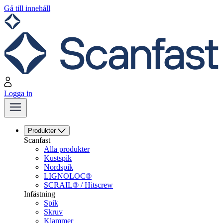
Gå till innehåll
Logga in
Produkter
Scanfast
Alla produkter
Kustspik
Nordspik
LIGNOLOC®
SCRAIL® / Hitscrew
Infästning
Spik
Skruv
Klammer