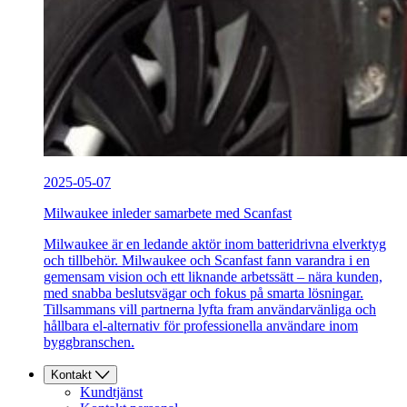
2025-05-07
Milwaukee inleder samarbete med Scanfast
Milwaukee är en ledande aktör inom batteridrivna elverktyg
och tillbehör. Milwaukee och Scanfast fann varandra i en
gemensam vision och ett liknande arbetssätt – nära kunden,
med snabba beslutsvägar och fokus på smarta lösningar.
Tillsammans vill partnerna lyfta fram användarvänliga och
hållbara el-alternativ för professionella användare inom
byggbranschen.
Kontakt
Kundtjänst