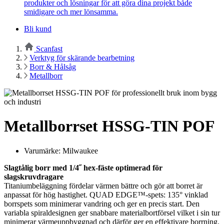
produkter och lösningar för att göra dina projekt både
smidigare och mer lönsamma.
Bli kund
Scanfast
Verktyg för skärande bearbetning
Borr & Hålsåg
Metallborr
Metallborrset HSSG-TIN POF
Varumärke: Milwaukee
Slagtålig borr med 1/4˝ hex-fäste optimerad för
slagskruvdragare
Titaniumbeläggning fördelar värmen bättre och gör att borret är
anpassat för hög hastighet. QUAD EDGE™-spets: 135° vinklad
borrspets som minimerar vandring och ger en precis start. Den
variabla spiraldesignen ger snabbare materialbortförsel vilket i sin tur
minimerar värmeuppbyggnad och därför ger en effektivare borrning.