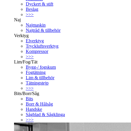
Dyckert & stift
Beslag
>>>
Naj
Najmaskin
Najtråd & tillbehör
Verktyg
Elverktyg
Tryckluftsverktyg
Kompressor
>>>
Lim/Fog/Tät
Bygg-/ fogskum
Fogtätning
Lim & tillbehör
Tätningstejp
>>>
Bits/Borr/Såg
Bits
Borr & Hålsåg
Handske
Sågblad & Sågklinga
>>>