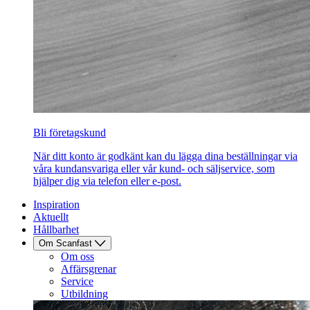
Bli företagskund
När ditt konto är godkänt kan du lägga dina beställningar via
våra kundansvariga eller vår kund- och säljservice, som
hjälper dig via telefon eller e-post.
Inspiration
Aktuellt
Hållbarhet
Om Scanfast
Om oss
Affärsgrenar
Service
Utbildning