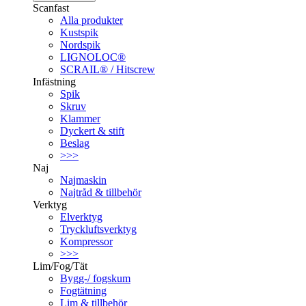
Scanfast
Alla produkter
Kustspik
Nordspik
LIGNOLOC®
SCRAIL® / Hitscrew
Infästning
Spik
Skruv
Klammer
Dyckert & stift
Beslag
>>>
Naj
Najmaskin
Najtråd & tillbehör
Verktyg
Elverktyg
Tryckluftsverktyg
Kompressor
>>>
Lim/Fog/Tät
Bygg-/ fogskum
Fogtätning
Lim & tillbehör