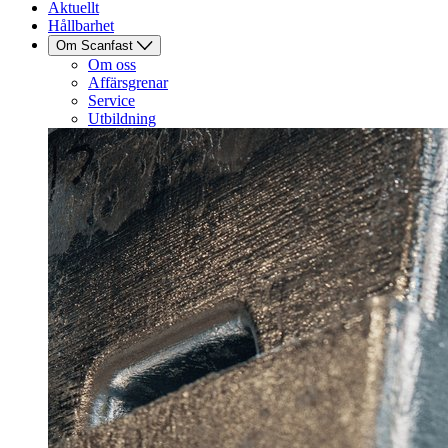
Aktuellt
Hållbarhet
Om Scanfast
Om oss
Affärsgrenar
Service
Utbildning