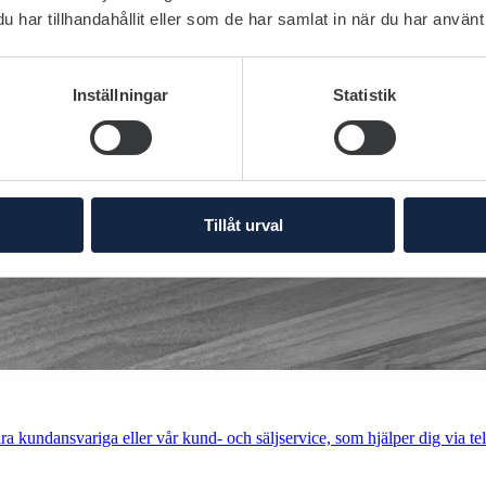
har tillhandahållit eller som de har samlat in när du har använt 
Inställningar
Statistik
Tillåt urval
a kundansvariga eller vår kund- och säljservice, som hjälper dig via tel