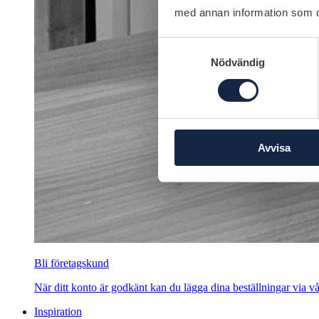
med annan information som du 
Samtyckesval
Nödvändig
Avvisa
Bli företagskund
När ditt konto är godkänt kan du lägga dina beställningar via vår
Inspiration