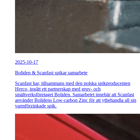
2025-10-17
Boliden & Scanfast spikar samarbete
Scanfast har, tillsammans med den polska spikproducenten
Herco, ingått ett partnerskap med gruv- och
smältverksföretaget Boliden. Samarbetet innebär att Scanfast
använder Bolidens Low-carbon Zinc för att ytbehandla all sin
varmförzinkade spik.