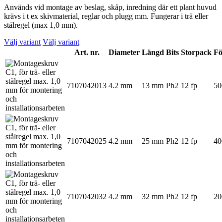
Används vid montage av beslag, skåp, inredning där ett plant huvud
krävs i t ex skivmaterial, reglar och plugg mm. Fungerar i trä eller
stålregel (max 1,0 mm).
Välj variant
Välj variant
Art. nr.
Diameter
Längd
Bits
Storpack
Fö
7107042013
4.2 mm
13 mm
Ph2
12 fp
50
7107042025
4.2 mm
25 mm
Ph2
12 fp
40
7107042032
4.2 mm
32 mm
Ph2
12 fp
20