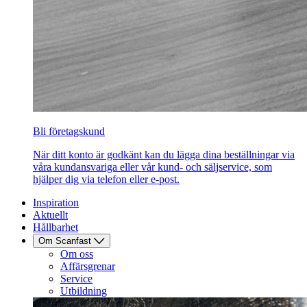
Bli företagskund
När ditt konto är godkänt kan du lägga dina beställningar via
våra kundansvariga eller vår kund- och säljservice, som
hjälper dig via telefon eller e-post.
Inspiration
Aktuellt
Hållbarhet
Om Scanfast
Om oss
Affärsgrenar
Service
Utbildning