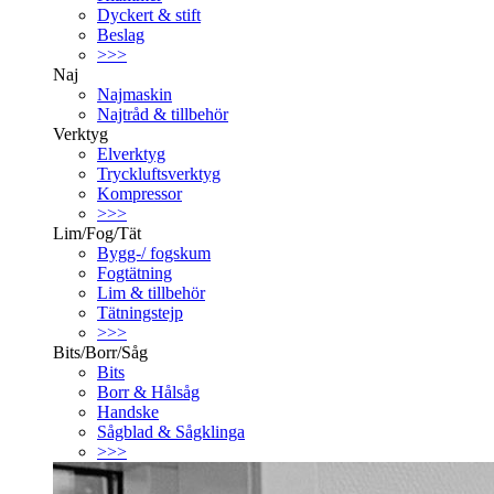
Dyckert & stift
Beslag
>>>
Naj
Najmaskin
Najtråd & tillbehör
Verktyg
Elverktyg
Tryckluftsverktyg
Kompressor
>>>
Lim/Fog/Tät
Bygg-/ fogskum
Fogtätning
Lim & tillbehör
Tätningstejp
>>>
Bits/Borr/Såg
Bits
Borr & Hålsåg
Handske
Sågblad & Sågklinga
>>>