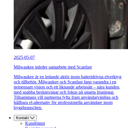
2025-05-07
Milwaukee inleder samarbete med Scanfast
Milwaukee är en ledande aktör inom batteridrivna elverktyg
och tillbehör. Milwaukee och Scanfast fann varandra i en
gemensam vision och ett liknande arbetssätt – nära kunden,
med snabba beslutsvägar och fokus på smarta lösningar.
Tillsammans vill partnerna lyfta fram användarvänliga och
hållbara el-alternativ för professionella användare inom
byggbranschen.
Kontakt
Kundtjänst