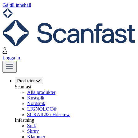
Gå till innehåll
Logga in
Produkter
Scanfast
Alla produkter
Kustspik
Nordspik
LIGNOLOC®
SCRAIL® / Hitscrew
Infästning
Spik
Skruv
Klammer