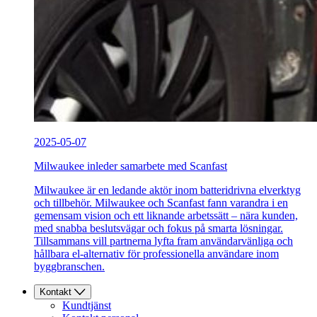
2025-05-07
Milwaukee inleder samarbete med Scanfast
Milwaukee är en ledande aktör inom batteridrivna elverktyg
och tillbehör. Milwaukee och Scanfast fann varandra i en
gemensam vision och ett liknande arbetssätt – nära kunden,
med snabba beslutsvägar och fokus på smarta lösningar.
Tillsammans vill partnerna lyfta fram användarvänliga och
hållbara el-alternativ för professionella användare inom
byggbranschen.
Kontakt
Kundtjänst