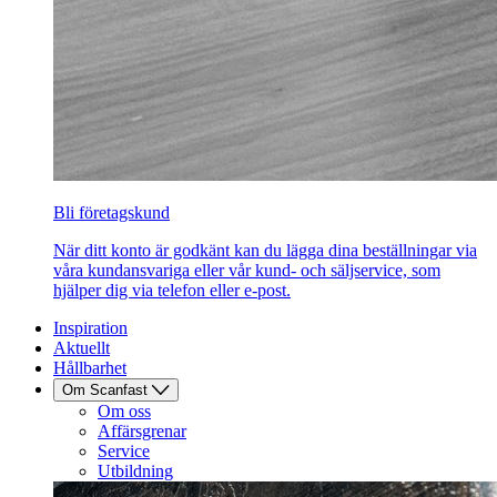
Bli företagskund
När ditt konto är godkänt kan du lägga dina beställningar via
våra kundansvariga eller vår kund- och säljservice, som
hjälper dig via telefon eller e-post.
Inspiration
Aktuellt
Hållbarhet
Om Scanfast
Om oss
Affärsgrenar
Service
Utbildning