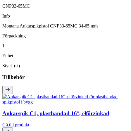
CNP33-65MC
Info
Montana Ankarspikpistol CNP33-65MC 34-65 mm
Förpackning
1
Enhet
Styck (st)
Tillbehör
Ankarspik C1, plastbandad 16°, elförzinkad
Gå till produkt