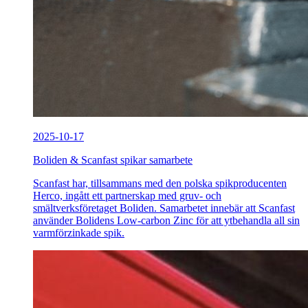
2025-10-17
Boliden & Scanfast spikar samarbete
Scanfast har, tillsammans med den polska spikproducenten
Herco, ingått ett partnerskap med gruv- och
smältverksföretaget Boliden. Samarbetet innebär att Scanfast
använder Bolidens Low-carbon Zinc för att ytbehandla all sin
varmförzinkade spik.