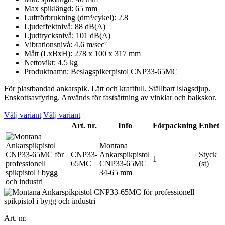
Max spiklängd: 65 mm
Luftförbrukning (dm³/cykel): 2.8
Ljudeffektnivå: 88 dB(A)
Ljudtrycksnivå: 101 dB(A)
Vibrationsnivå: 4.6 m/sec²
Mått (LxBxH): 278 x 100 x 317 mm
Nettovikt: 4.5 kg
Produktnamn: Beslagspikerpistol CNP33-65MC
För plastbandad ankarspik. Lätt och kraftfull. Ställbart islagsdjup.
Enskottsavfyring. Används för fastsättning av vinklar och balkskor.
Välj variant
Välj variant
Art. nr.
Info
Förpackning
Enhet
Montana
CNP33-
Ankarspikpistol
Styck
1
65MC
CNP33-65MC
(st)
34-65 mm
Art. nr.