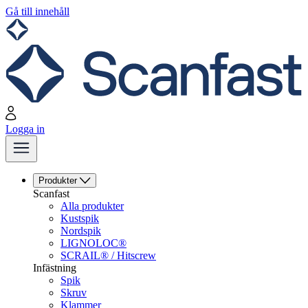
Gå till innehåll
Logga in
Produkter
Scanfast
Alla produkter
Kustspik
Nordspik
LIGNOLOC®
SCRAIL® / Hitscrew
Infästning
Spik
Skruv
Klammer