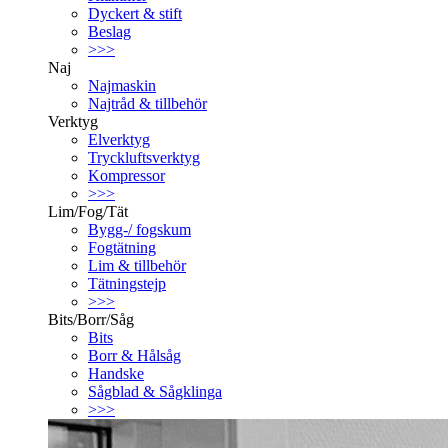
Dyckert & stift
Beslag
>>>
Naj
Najmaskin
Najtråd & tillbehör
Verktyg
Elverktyg
Tryckluftsverktyg
Kompressor
>>>
Lim/Fog/Tät
Bygg-/ fogskum
Fogtätning
Lim & tillbehör
Tätningstejp
>>>
Bits/Borr/Såg
Bits
Borr & Hålsåg
Handske
Sågblad & Sågklinga
>>>