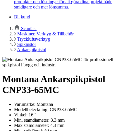
produkter och lösningar för att göra dina projekt både
smidigare och mer lönsamma.
Bli kund
Scanfast
Maskiner, Verktyg & Tillbehör
Tryckluftsverktyg
Spikpistol
Ankarspikpistol
Montana Ankarspikpistol
CNP33-65MC
Varumärke: Montana
Modellbeteckning: CNP33-65MC
Vinkel: 16 °
Min. stamdiameter: 3.3 mm
Max stamdiameter: 4.3 mm
Min. spiklängd: 40 mm