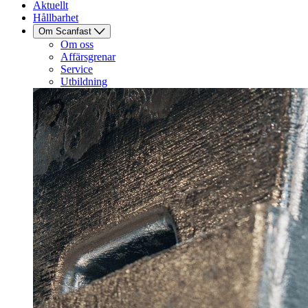
Aktuellt
Hållbarhet
Om Scanfast
Om oss
Affärsgrenar
Service
Utbildning