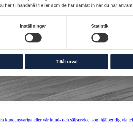
har tillhandahållit eller som de har samlat in när du har använt 
Inställningar
Statistik
Tillåt urval
a kundansvariga eller vår kund- och säljservice, som hjälper dig via tel