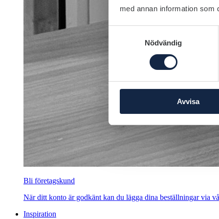
med annan information som du 
Samtyckesval
Nödvändig
Avvisa
Bli företagskund
När ditt konto är godkänt kan du lägga dina beställningar via vår
Inspiration