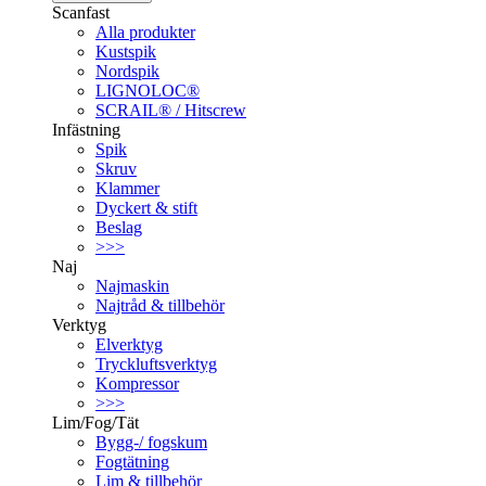
Scanfast
Alla produkter
Kustspik
Nordspik
LIGNOLOC®
SCRAIL® / Hitscrew
Infästning
Spik
Skruv
Klammer
Dyckert & stift
Beslag
>>>
Naj
Najmaskin
Najtråd & tillbehör
Verktyg
Elverktyg
Tryckluftsverktyg
Kompressor
>>>
Lim/Fog/Tät
Bygg-/ fogskum
Fogtätning
Lim & tillbehör