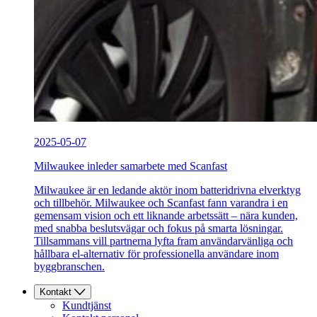
2025-05-07
Milwaukee inleder samarbete med Scanfast
Milwaukee är en ledande aktör inom batteridrivna elverktyg
och tillbehör. Milwaukee och Scanfast fann varandra i en
gemensam vision och ett liknande arbetssätt – nära kunden,
med snabba beslutsvägar och fokus på smarta lösningar.
Tillsammans vill partnerna lyfta fram användarvänliga och
hållbara el-alternativ för professionella användare inom
byggbranschen.
Kontakt
Kundtjänst