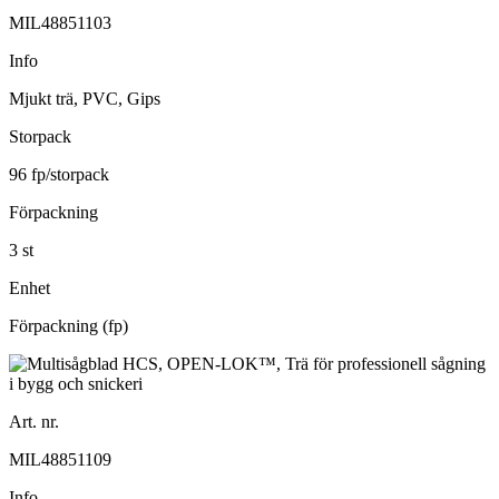
MIL48851103
Info
Mjukt trä, PVC, Gips
Storpack
96 fp/storpack
Förpackning
3 st
Enhet
Förpackning (fp)
Art. nr.
MIL48851109
Info