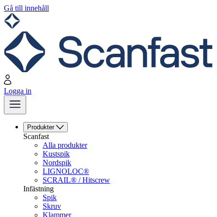
Gå till innehåll
Logga in
Produkter
Scanfast
Alla produkter
Kustspik
Nordspik
LIGNOLOC®
SCRAIL® / Hitscrew
Infästning
Spik
Skruv
Klammer