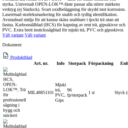
styrka. Universalt OPEN-LOK™-fäste passar alla större märkens
verktyg (ej Starlock). Svart oxidbeläggning för skydd mot korrosion.
Laseretsad storleksmarkering för snabb och tydlig identifikation.
Avsmalnad midja för att kunna skära snabbare i tjockt trä utan att
fastna. Karbonstålblad (HCS) för kapning av rent trä, gipsskivor och
PVC. Extra brett instickssågblad för mjukt trä, PVC och gipsskivor.
Välj variant
Välj variant
Dokument
Produktblad
Art. nr.
Info
Storpack
Förpackning
Enh
Mjukt
trä,
96
MIL48851101
1 st
Styck (
PVC,
fp/storpack
Gips