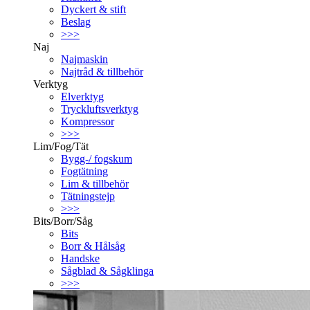
Dyckert & stift
Beslag
>>>
Naj
Najmaskin
Najtråd & tillbehör
Verktyg
Elverktyg
Tryckluftsverktyg
Kompressor
>>>
Lim/Fog/Tät
Bygg-/ fogskum
Fogtätning
Lim & tillbehör
Tätningstejp
>>>
Bits/Borr/Såg
Bits
Borr & Hålsåg
Handske
Sågblad & Sågklinga
>>>