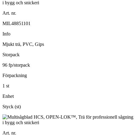
Art. nr.
MIL48851101
Info
Mjukt trä, PVC, Gips
Storpack
96 fp/storpack
Förpackning
1 st
Enhet
Styck (st)
Art. nr.