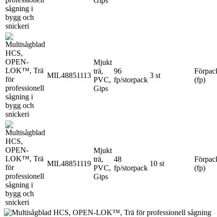
Gips
Mjukt
trä,
96
Förpac
MIL48851113
3 st
PVC,
fp/storpack
(fp)
Gips
Mjukt
trä,
48
Förpac
MIL48851119
10 st
PVC,
fp/storpack
(fp)
Gips