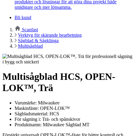
produkter och lösningar för att göra dina projekt både
smidigare och mer lönsamma.
Bli kund
Scanfast
Verktyg för skärande bearbetning
Sågblad & Sågklinga
Multisågblad
Multisågblad HCS, OPEN-
LOK™, Trä
Varumärke: Milwaukee
Maskinfäste: OPEN-LOK™
Sågbladsmaterial: HCS
För sågning i: Trä- och spånskivor
Produktnamn: Milwaukee Sågblad MT
Förstärkt universalt OPEN-LOK™-fäste för bättre kontroll och