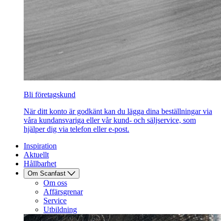
Bli företagskund
När ditt konto är godkänt kan du lägga dina beställningar via
våra kundansvariga eller vår kund- och säljservice, som
hjälper dig via telefon eller e-post.
Inspiration
Aktuellt
Hållbarhet
Om Scanfast
Om oss
Affärsgrenar
Service
Utbildning