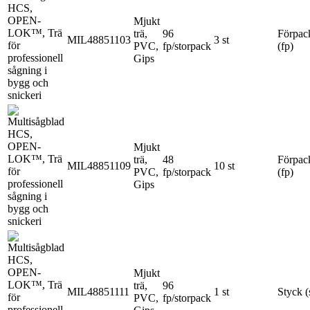
Mjukt
trä,
96
Förpac
MIL48851103
3 st
PVC,
fp/storpack
(fp)
Gips
Mjukt
trä,
48
Förpac
MIL48851109
10 st
PVC,
fp/storpack
(fp)
Gips
Mjukt
trä,
96
MIL48851111
1 st
Styck (
PVC,
fp/storpack