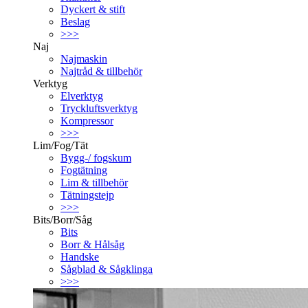
Dyckert & stift
Beslag
>>>
Naj
Najmaskin
Najtråd & tillbehör
Verktyg
Elverktyg
Tryckluftsverktyg
Kompressor
>>>
Lim/Fog/Tät
Bygg-/ fogskum
Fogtätning
Lim & tillbehör
Tätningstejp
>>>
Bits/Borr/Såg
Bits
Borr & Hålsåg
Handske
Sågblad & Sågklinga
>>>