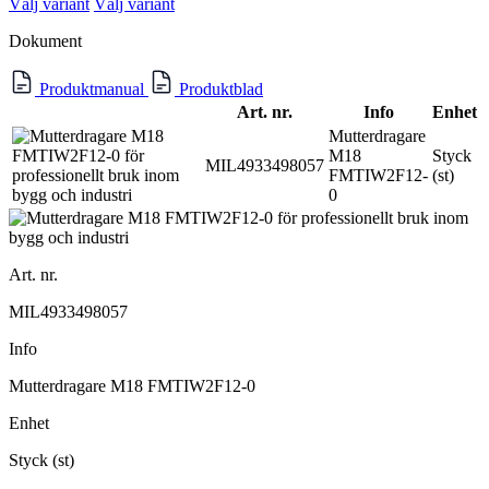
Välj variant
Välj variant
Dokument
Produktmanual
Produktblad
Art. nr.
Info
Enhet
Mutterdragare
M18
Styck
MIL4933498057
FMTIW2F12-
(st)
0
Art. nr.
MIL4933498057
Info
Mutterdragare M18 FMTIW2F12-0
Enhet
Styck (st)