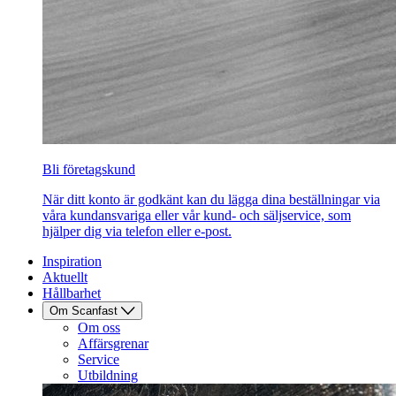
Bli företagskund
När ditt konto är godkänt kan du lägga dina beställningar via
våra kundansvariga eller vår kund- och säljservice, som
hjälper dig via telefon eller e-post.
Inspiration
Aktuellt
Hållbarhet
Om Scanfast
Om oss
Affärsgrenar
Service
Utbildning