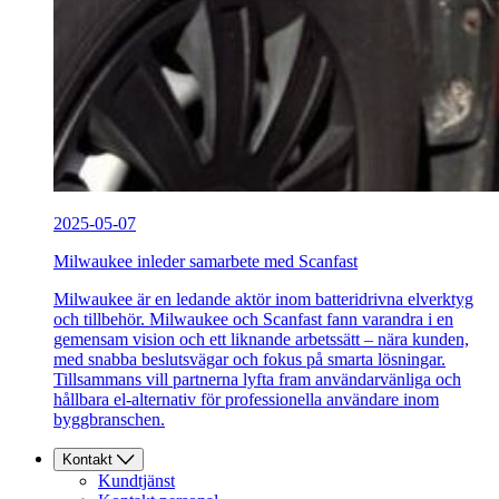
2025-05-07
Milwaukee inleder samarbete med Scanfast
Milwaukee är en ledande aktör inom batteridrivna elverktyg
och tillbehör. Milwaukee och Scanfast fann varandra i en
gemensam vision och ett liknande arbetssätt – nära kunden,
med snabba beslutsvägar och fokus på smarta lösningar.
Tillsammans vill partnerna lyfta fram användarvänliga och
hållbara el-alternativ för professionella användare inom
byggbranschen.
Kontakt
Kundtjänst