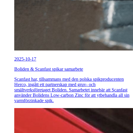
2025-10-17
Boliden & Scanfast spikar samarbete
Scanfast har, tillsammans med den polska spikproducenten
Herco, ingått ett partnerskap med gruv- och
smältverksföretaget Boliden. Samarbetet innebär att Scanfast
använder Bolidens Low-carbon Zinc för att ytbehandla all sin
varmförzinkade spik.