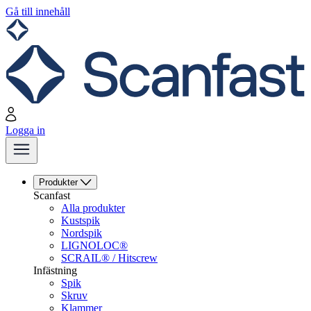
Gå till innehåll
Logga in
Produkter
Scanfast
Alla produkter
Kustspik
Nordspik
LIGNOLOC®
SCRAIL® / Hitscrew
Infästning
Spik
Skruv
Klammer