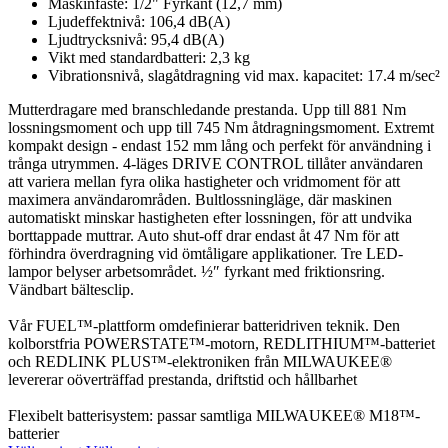
Maskinfäste: 1/2" Fyrkant (12,7 mm)
Ljudeffektnivå: 106,4 dB(A)
Ljudtrycksnivå: 95,4 dB(A)
Vikt med standardbatteri: 2,3 kg
Vibrationsnivå, slagåtdragning vid max. kapacitet: 17.4 m/sec²
Mutterdragare med branschledande prestanda. Upp till 881 Nm
lossningsmoment och upp till 745 Nm åtdragningsmoment. Extremt
kompakt design - endast 152 mm lång och perfekt för användning i
trånga utrymmen. 4-läges DRIVE CONTROL tillåter användaren
att variera mellan fyra olika hastigheter och vridmoment för att
maximera användarområden. Bultlossningläge, där maskinen
automatiskt minskar hastigheten efter lossningen, för att undvika
borttappade muttrar. Auto shut-off drar endast åt 47 Nm för att
förhindra överdragning vid ömtåligare applikationer. Tre LED-
lampor belyser arbetsområdet. ½″ fyrkant med friktionsring.
Vändbart bältesclip.
Vår FUEL™-plattform omdefinierar batteridriven teknik. Den
kolborstfria POWERSTATE™-motorn, REDLITHIUM™-batteriet
och REDLINK PLUS™-elektroniken från MILWAUKEE®
levererar oöverträffad prestanda, driftstid och hållbarhet
Flexibelt batterisystem: passar samtliga MILWAUKEE® M18™-
batterier