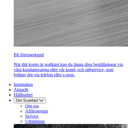
Bli företagskund
När ditt konto är godkänt kan du lägga dina beställningar via
våra kundansvariga eller vår kund- och säljservice, som
hjälper dig via telefon eller e-post.
Inspiration
Aktuellt
Hållbarhet
Om Scanfast
Om oss
Affärsgrenar
Service
Utbildning