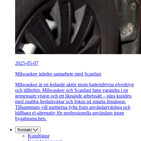
2025-05-07
Milwaukee inleder samarbete med Scanfast
Milwaukee är en ledande aktör inom batteridrivna elverktyg
och tillbehör. Milwaukee och Scanfast fann varandra i en
gemensam vision och ett liknande arbetssätt – nära kunden,
med snabba beslutsvägar och fokus på smarta lösningar.
Tillsammans vill partnerna lyfta fram användarvänliga och
hållbara el-alternativ för professionella användare inom
byggbranschen.
Kontakt
Kundtjänst