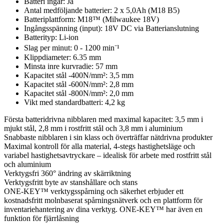
Batteri ingår: Ja
Antal medföljande batterier: 2 x 5,0Ah (M18 B5)
Batteriplattform: M18™ (Milwaukee 18V)
Ingångsspänning (input): 18V DC via Batterianslutning
Batterityp: Li-ion
Slag per minut: 0 - 1200 min⁻¹
Klippdiameter: 6.35 mm
Minsta inre kurvradie: 57 mm
Kapacitet stål -400N/mm²: 3,5 mm
Kapacitet stål -600N/mm²: 2,8 mm
Kapacitet stål -800N/mm²: 2,0 mm
Vikt med standardbatteri: 4,2 kg
Första batteridrivna nibblaren med maximal kapacitet: 3,5 mm i
mjukt stål, 2,8 mm i rostfritt stål och 3,8 mm i aluminium
Snabbaste nibblaren i sin klass och överträffar nätdrivna produkter
Maximal kontroll för alla material, 4-stegs hastighetsläge och
variabel hastighetsavtryckare – idealisk för arbete med rostfritt stål
och aluminium
Verktygsfri 360° ändring av skärriktning
Verktygsfritt byte av stanshållare och stans
ONE-KEY™ verktygsspårning och säkerhet erbjuder ett
kostnadsfritt molnbaserat spårningsnätverk och en plattform för
inventariehantering av dina verktyg. ONE-KEY™ har även en
funktion för fjärrlåsning