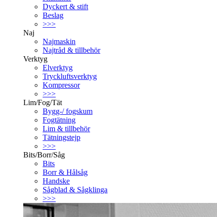
Dyckert & stift
Beslag
>>>
Naj
Najmaskin
Najtråd & tillbehör
Verktyg
Elverktyg
Tryckluftsverktyg
Kompressor
>>>
Lim/Fog/Tät
Bygg-/ fogskum
Fogtätning
Lim & tillbehör
Tätningstejp
>>>
Bits/Borr/Såg
Bits
Borr & Hålsåg
Handske
Sågblad & Sågklinga
>>>