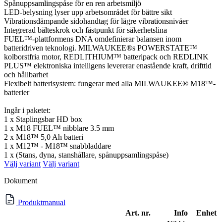
Spånuppsamlingspåse för en ren arbetsmiljö
LED-belysning lyser upp arbetsområdet för bättre sikt
Vibrationsdämpande sidohandtag för lägre vibrationsnivåer
Integrerad bälteskrok och fästpunkt för säkerhetslina
FUEL™-plattformens DNA omdefinierar balansen inom
batteridriven teknologi. MILWAUKEE®s POWERSTATE™
kolborstfria motor, REDLITHIUM™ batteripack och REDLINK
PLUS™ elektroniska intelligens levererar enastående kraft, drifttid
och hållbarhet
Flexibelt batterisystem: fungerar med alla MILWAUKEE® M18™-
batterier
Ingår i paketet:
1 x Staplingsbar HD box
1 x M18 FUEL™ nibblare 3.5 mm
2 x M18™ 5,0 Ah batteri
1 x M12™ - M18™ snabbladdare
1 x (Stans, dyna, stanshållare, spånuppsamlingspåse)
Välj variant
Välj variant
Dokument
Produktmanual
Art. nr.
Info
Enhet