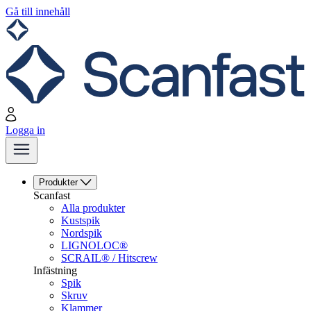
Gå till innehåll
Logga in
Produkter
Scanfast
Alla produkter
Kustspik
Nordspik
LIGNOLOC®
SCRAIL® / Hitscrew
Infästning
Spik
Skruv
Klammer