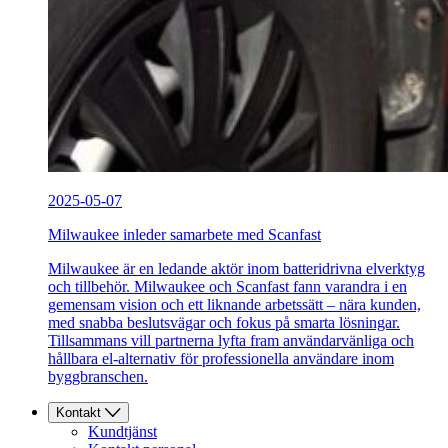
2025-05-07
Milwaukee inleder samarbete med Scanfast
Milwaukee är en ledande aktör inom batteridrivna elverktyg
och tillbehör. Milwaukee och Scanfast fann varandra i en
gemensam vision och ett liknande arbetssätt – nära kunden,
med snabba beslutsvägar och fokus på smarta lösningar.
Tillsammans vill partnerna lyfta fram användarvänliga och
hållbara el-alternativ för professionella användare inom
byggbranschen.
Kontakt
Kundtjänst