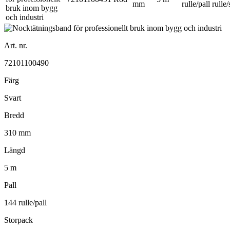
mm
rulle/pall
rulle
Art. nr.
72101100490
Färg
Svart
Bredd
310 mm
Längd
5 m
Pall
144 rulle/pall
Storpack