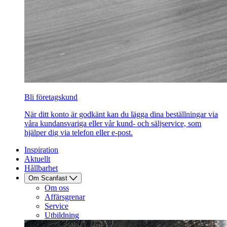
Bli företagskund
När ditt konto är godkänt kan du lägga dina beställningar via
våra kundansvariga eller vår kund- och säljservice, som
hjälper dig via telefon eller e-post.
Inspiration
Aktuellt
Hållbarhet
Om Scanfast
Om oss
Affärsgrenar
Service
Utbildning