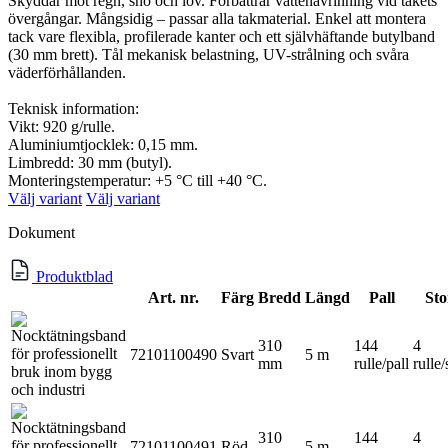
Skyddar mot regn, snö och löv. Förbättrar vattenavrinning vid takets
övergångar. Mångsidig – passar alla takmaterial. Enkel att montera
tack vare flexibla, profilerade kanter och ett självhäftande butylband
(30 mm brett). Tål mekanisk belastning, UV-strålning och svåra
väderförhållanden.
Teknisk information:
Vikt: 920 g/rulle.
Aluminiumtjocklek: 0,15 mm.
Limbredd: 30 mm (butyl).
Monteringstemperatur: +5 °C till +40 °C.
Välj variant
Välj variant
Dokument
Produktblad
Art. nr.
Färg
Bredd
Längd
Pall
Sto
310
144
4
72101100490
Svart
5 m
mm
rulle/pall
rulle
310
144
4
72101100491
Röd
5 m