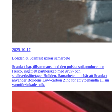
2025-10-17
Boliden & Scanfast spikar samarbete
Scanfast har, tillsammans med den polska spikproducenten
Herco, ingått ett partnerskap med gruv- och
smältverksföretaget Boliden. Samarbetet innebär att Scanfast
använder Bolidens Low-carbon Zinc för att ytbehandla all sin
varmförzinkade spik.