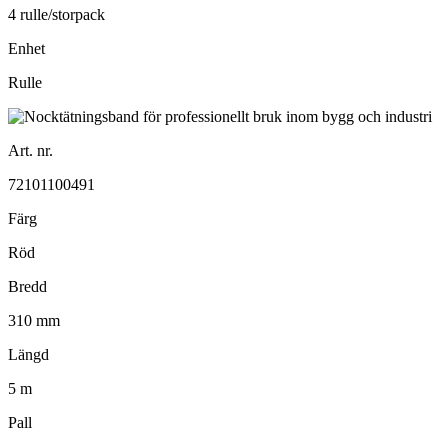
4 rulle/storpack
Enhet
Rulle
Art. nr.
72101100491
Färg
Röd
Bredd
310 mm
Längd
5 m
Pall