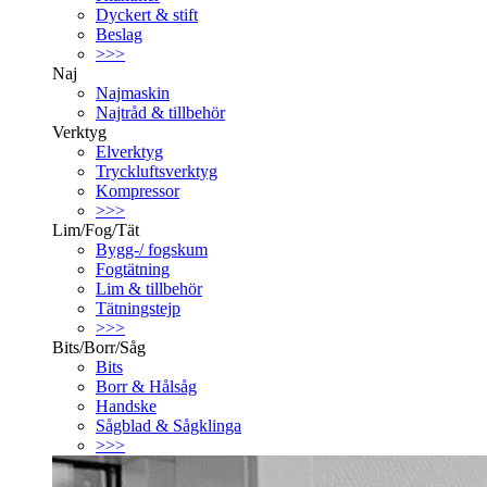
Dyckert & stift
Beslag
>>>
Naj
Najmaskin
Najtråd & tillbehör
Verktyg
Elverktyg
Tryckluftsverktyg
Kompressor
>>>
Lim/Fog/Tät
Bygg-/ fogskum
Fogtätning
Lim & tillbehör
Tätningstejp
>>>
Bits/Borr/Såg
Bits
Borr & Hålsåg
Handske
Sågblad & Sågklinga
>>>