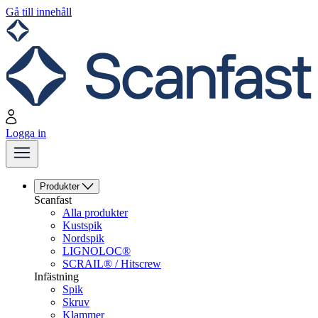
Gå till innehåll
Logga in
Produkter
Scanfast
Alla produkter
Kustspik
Nordspik
LIGNOLOC®
SCRAIL® / Hitscrew
Infästning
Spik
Skruv
Klammer