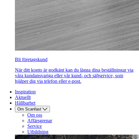
Bli företagskund
När ditt konto är godkänt kan du lägga dina beställningar via
våra kundansvariga eller vår kund- och säljservice, som
hjälper dig via telefon eller e-post.
Inspiration
Aktuellt
Hållbarhet
Om Scanfast
Om oss
Affärsgrenar
Service
Utbildning