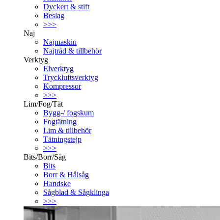
Dyckert & stift
Beslag
>>>
Naj
Najmaskin
Najtråd & tillbehör
Verktyg
Elverktyg
Tryckluftsverktyg
Kompressor
>>>
Lim/Fog/Tät
Bygg-/ fogskum
Fogtätning
Lim & tillbehör
Tätningstejp
>>>
Bits/Borr/Såg
Bits
Borr & Hålsåg
Handske
Sågblad & Sågklinga
>>>