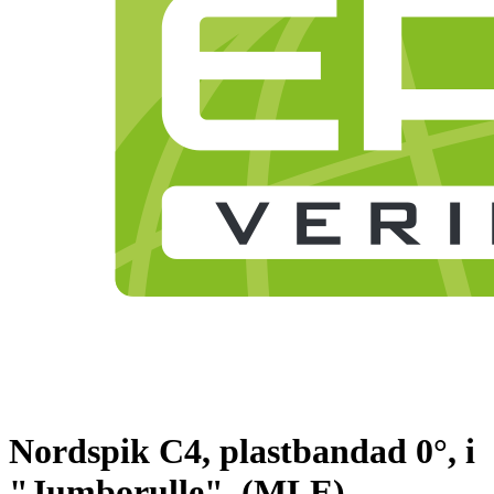
Nordspik C4, plastbandad 0°, i
"Jumborulle", (MLE)