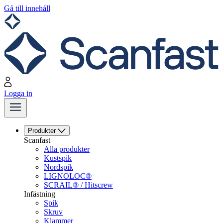
Gå till innehåll
Logga in
Produkter
Scanfast
Alla produkter
Kustspik
Nordspik
LIGNOLOC®
SCRAIL® / Hitscrew
Infästning
Spik
Skruv
Klammer