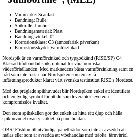
Varumärke: Scanfast
Bandning: Rulle
Spikrulle: Jumbo
Bandningsmaterial: Plast
Bandningsvinkel: 0°
Korrosionsklass: C3 (atmosfärisk påverkan)
Korrosionsskydd: Varmförzinkad
Nordspik är en varmförzinkad och typgodkänd (RISE/SP) C4
Klassad trådbandad spik, optimal för våra nordiska
väderförhållanden. Med marknadens bästa varmförzinkning samt en
tråd som inte rostar har Nordspiken som en av få
infästningsprodukter klarat vårt svenska testinstitut RISE:s Nordtest.
Med det präglade spikhuvudet blir Nordspiken enkel att identifiera
och en tydlig symbol för att du som leverantör levererar
kompromisslös kvalitet.
Den stora spikskallen gör det enkelt att hitta rätt djup och hålla
spikhuvudet ovan ytskiktet på panelbrädan.
OBS! Fästdon till utvändiga panelbrädor som inte är avsedda att
målas eller som är avsedda att ytbehandlas med träolja, järnvitriol