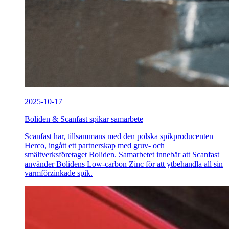
2025-10-17
Boliden & Scanfast spikar samarbete
Scanfast har, tillsammans med den polska spikproducenten
Herco, ingått ett partnerskap med gruv- och
smältverksföretaget Boliden. Samarbetet innebär att Scanfast
använder Bolidens Low-carbon Zinc för att ytbehandla all sin
varmförzinkade spik.