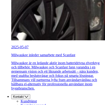
2025-05-07
Milwaukee inleder samarbete med Scanfast
Milwaukee är en ledande aktör inom batteridrivna elverktyg
och tillbehör. Milwaukee och Scanfast fann varandra i en
gemensam vision och ett liknande arbetssätt – nära kunden,
med snabba beslutsvägar och fokus på smarta lösningar.
Tillsammans vill partnerna lyfta fram användarvänliga och
hållbara el-alternativ för professionella användare inom
byggbranschen.
Kontakt
Kundtjänst