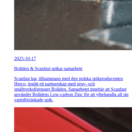
2025-10-17
Boliden & Scanfast spikar samarbete
Scanfast har, tillsammans med den polska spikproducenten
Herco, ingått ett partnerskap med gruv- och
smältverksföretaget Boliden. Samarbetet innebär att Scanfast
använder Bolidens Low-carbon Zinc för att ytbehandla all sin
varmförzinkade spik.