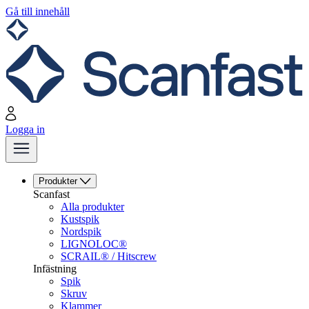
Gå till innehåll
Logga in
Produkter
Scanfast
Alla produkter
Kustspik
Nordspik
LIGNOLOC®
SCRAIL® / Hitscrew
Infästning
Spik
Skruv
Klammer