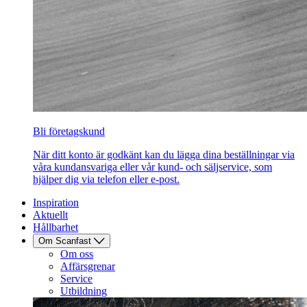
Bli företagskund
När ditt konto är godkänt kan du lägga dina beställningar via
våra kundansvariga eller vår kund- och säljservice, som
hjälper dig via telefon eller e-post.
Inspiration
Aktuellt
Hållbarhet
Om Scanfast
Om oss
Affärsgrenar
Service
Utbildning