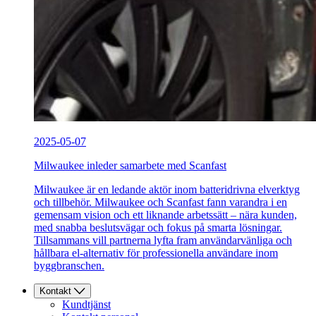
2025-05-07
Milwaukee inleder samarbete med Scanfast
Milwaukee är en ledande aktör inom batteridrivna elverktyg
och tillbehör. Milwaukee och Scanfast fann varandra i en
gemensam vision och ett liknande arbetssätt – nära kunden,
med snabba beslutsvägar och fokus på smarta lösningar.
Tillsammans vill partnerna lyfta fram användarvänliga och
hållbara el-alternativ för professionella användare inom
byggbranschen.
Kontakt
Kundtjänst