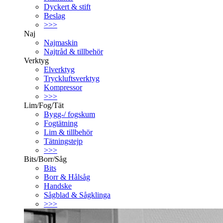
Dyckert & stift
Beslag
>>>
Naj
Najmaskin
Najtråd & tillbehör
Verktyg
Elverktyg
Tryckluftsverktyg
Kompressor
>>>
Lim/Fog/Tät
Bygg-/ fogskum
Fogtätning
Lim & tillbehör
Tätningstejp
>>>
Bits/Borr/Såg
Bits
Borr & Hålsåg
Handske
Sågblad & Sågklinga
>>>