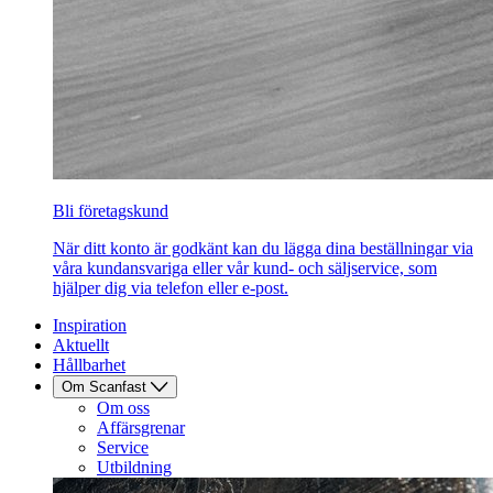
Bli företagskund
När ditt konto är godkänt kan du lägga dina beställningar via
våra kundansvariga eller vår kund- och säljservice, som
hjälper dig via telefon eller e-post.
Inspiration
Aktuellt
Hållbarhet
Om Scanfast
Om oss
Affärsgrenar
Service
Utbildning