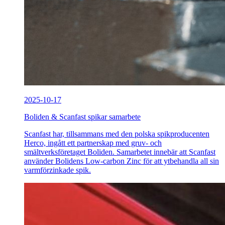
2025-10-17
Boliden & Scanfast spikar samarbete
Scanfast har, tillsammans med den polska spikproducenten
Herco, ingått ett partnerskap med gruv- och
smältverksföretaget Boliden. Samarbetet innebär att Scanfast
använder Bolidens Low-carbon Zinc för att ytbehandla all sin
varmförzinkade spik.