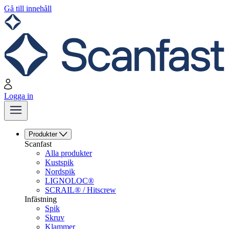
Gå till innehåll
Logga in
Produkter
Scanfast
Alla produkter
Kustspik
Nordspik
LIGNOLOC®
SCRAIL® / Hitscrew
Infästning
Spik
Skruv
Klammer