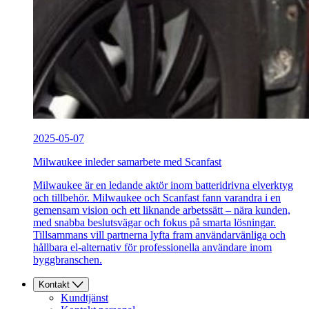
2025-05-07
Milwaukee inleder samarbete med Scanfast
Milwaukee är en ledande aktör inom batteridrivna elverktyg
och tillbehör. Milwaukee och Scanfast fann varandra i en
gemensam vision och ett liknande arbetssätt – nära kunden,
med snabba beslutsvägar och fokus på smarta lösningar.
Tillsammans vill partnerna lyfta fram användarvänliga och
hållbara el-alternativ för professionella användare inom
byggbranschen.
Kontakt
Kundtjänst