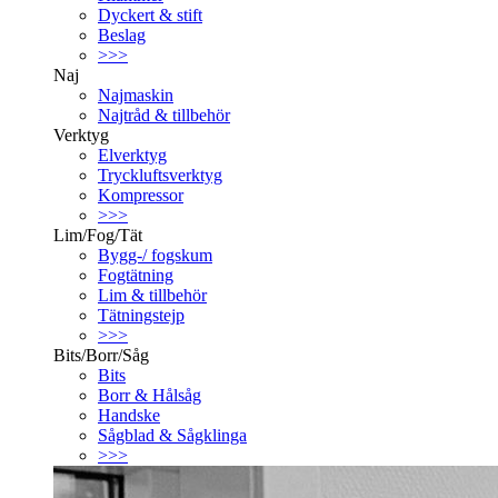
Dyckert & stift
Beslag
>>>
Naj
Najmaskin
Najtråd & tillbehör
Verktyg
Elverktyg
Tryckluftsverktyg
Kompressor
>>>
Lim/Fog/Tät
Bygg-/ fogskum
Fogtätning
Lim & tillbehör
Tätningstejp
>>>
Bits/Borr/Såg
Bits
Borr & Hålsåg
Handske
Sågblad & Sågklinga
>>>