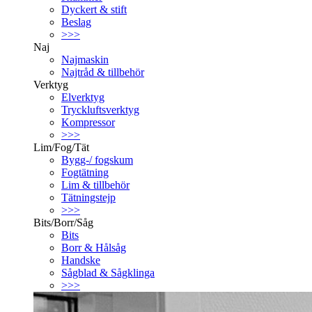
Dyckert & stift
Beslag
>>>
Naj
Najmaskin
Najtråd & tillbehör
Verktyg
Elverktyg
Tryckluftsverktyg
Kompressor
>>>
Lim/Fog/Tät
Bygg-/ fogskum
Fogtätning
Lim & tillbehör
Tätningstejp
>>>
Bits/Borr/Såg
Bits
Borr & Hålsåg
Handske
Sågblad & Sågklinga
>>>