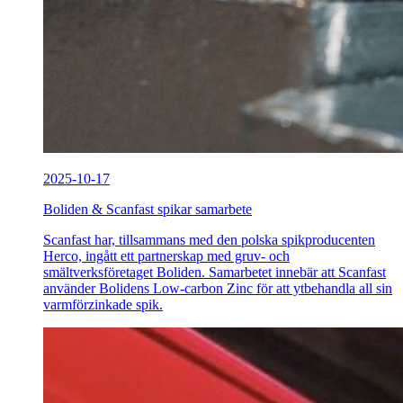
2025-10-17
Boliden & Scanfast spikar samarbete
Scanfast har, tillsammans med den polska spikproducenten
Herco, ingått ett partnerskap med gruv- och
smältverksföretaget Boliden. Samarbetet innebär att Scanfast
använder Bolidens Low-carbon Zinc för att ytbehandla all sin
varmförzinkade spik.