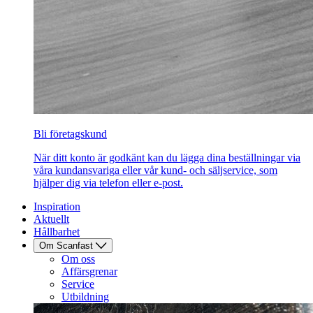
Bli företagskund
När ditt konto är godkänt kan du lägga dina beställningar via
våra kundansvariga eller vår kund- och säljservice, som
hjälper dig via telefon eller e-post.
Inspiration
Aktuellt
Hållbarhet
Om Scanfast
Om oss
Affärsgrenar
Service
Utbildning