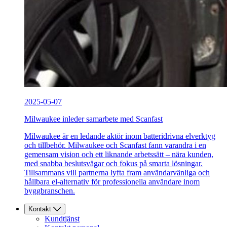
2025-05-07
Milwaukee inleder samarbete med Scanfast
Milwaukee är en ledande aktör inom batteridrivna elverktyg
och tillbehör. Milwaukee och Scanfast fann varandra i en
gemensam vision och ett liknande arbetssätt – nära kunden,
med snabba beslutsvägar och fokus på smarta lösningar.
Tillsammans vill partnerna lyfta fram användarvänliga och
hållbara el-alternativ för professionella användare inom
byggbranschen.
Kontakt
Kundtjänst