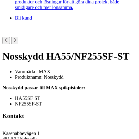
produkter och lösningar för att göra dina projekt både
smidigare och mer lönsamma.
Bli kund
Nosskydd HA55/NF255SF-ST
Varumärke: MAX
Produktnamn: Nosskydd
Nosskydd passar till MAX spikpistoler:
HA55SF-ST
NF255SF-ST
Kontakt
Kasenabbevägen 1
451 50 Uddevalla