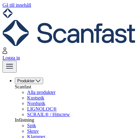
Gå till innehåll
Logga in
Produkter
Scanfast
Alla produkter
Kustspik
Nordspik
LIGNOLOC®
SCRAIL® / Hitscrew
Infästning
Spik
Skruv
Klammer