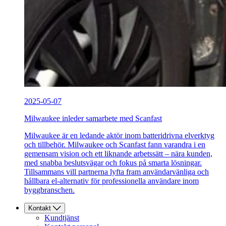
2025-05-07
Milwaukee inleder samarbete med Scanfast
Milwaukee är en ledande aktör inom batteridrivna elverktyg
och tillbehör. Milwaukee och Scanfast fann varandra i en
gemensam vision och ett liknande arbetssätt – nära kunden,
med snabba beslutsvägar och fokus på smarta lösningar.
Tillsammans vill partnerna lyfta fram användarvänliga och
hållbara el-alternativ för professionella användare inom
byggbranschen.
Kontakt
Kundtjänst