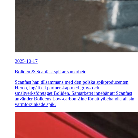
2025-10-17
Boliden & Scanfast spikar samarbete
Scanfast har, tillsammans med den polska spikproducenten
Herco, ingått ett partnerskap med gruv- och
smältverksföretaget Boliden. Samarbetet innebär att Scanfast
använder Bolidens Low-carbon Zinc för att ytbehandla all sin
varmförzinkade spik.