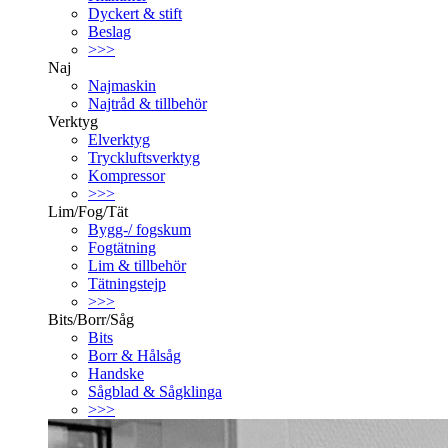
Dyckert & stift
Beslag
>>>
Naj
Najmaskin
Najtråd & tillbehör
Verktyg
Elverktyg
Tryckluftsverktyg
Kompressor
>>>
Lim/Fog/Tät
Bygg-/ fogskum
Fogtätning
Lim & tillbehör
Tätningstejp
>>>
Bits/Borr/Såg
Bits
Borr & Hålsåg
Handske
Sågblad & Sågklinga
>>>