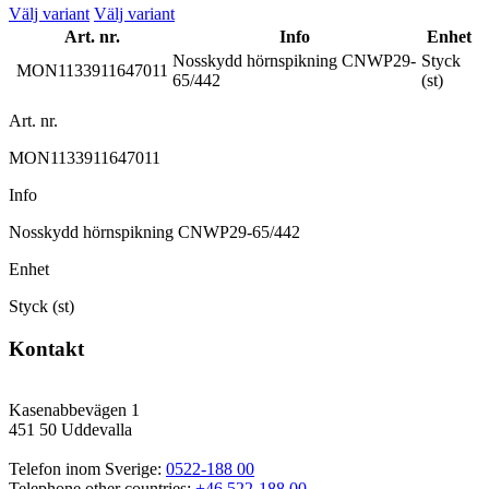
Välj variant
Välj variant
Art. nr.
Info
Enhet
Nosskydd hörnspikning CNWP29-
Styck
MON1133911647011
65/442
(st)
Art. nr.
MON1133911647011
Info
Nosskydd hörnspikning CNWP29-65/442
Enhet
Styck (st)
Kontakt
Kasenabbevägen 1
451 50 Uddevalla
Telefon inom Sverige: 
0522-188 00
Telephone other countries: 
+46 522-188 00