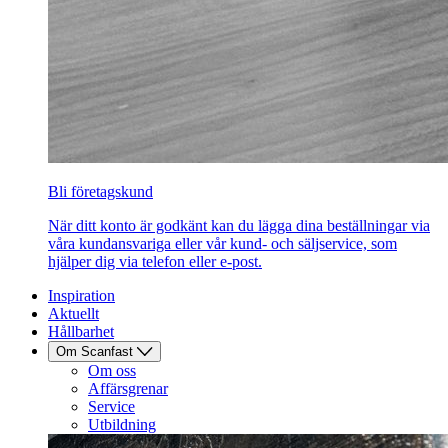
Bli företagskund
När ditt konto är godkänt kan du lägga dina beställningar via
våra kundansvariga eller vår kund- och säljservice, som
hjälper dig via telefon eller e-post.
Inspiration
Aktuellt
Hållbarhet
Om Scanfast
Om oss
Affärsgrenar
Service
Utbildning