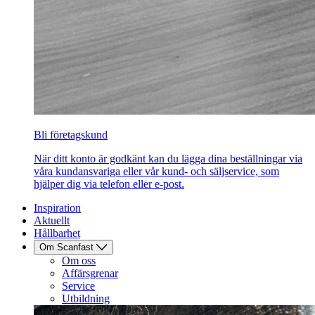
Bli företagskund
När ditt konto är godkänt kan du lägga dina beställningar via
våra kundansvariga eller vår kund- och säljservice, som
hjälper dig via telefon eller e-post.
Inspiration
Aktuellt
Hållbarhet
Om Scanfast
Om oss
Affärsgrenar
Service
Utbildning