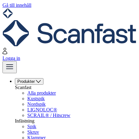
Gå till innehåll
Logga in
Produkter
Scanfast
Alla produkter
Kustspik
Nordspik
LIGNOLOC®
SCRAIL® / Hitscrew
Infästning
Spik
Skruv
Klammer