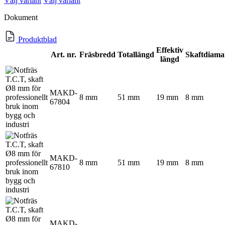
Välj variant
Välj variant
Dokument
Produktblad
Effektiv
Art. nr.
Fräsbredd
Totallängd
Skaftdiama
längd
MAKD-
8 mm
51 mm
19 mm
8 mm
67804
MAKD-
8 mm
51 mm
19 mm
8 mm
67810
MAKD-