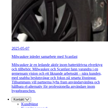
2025-05-07
Milwaukee inleder samarbete med Scanfast
Milwaukee är en ledande aktör inom batteridrivna elverktyg
och tillbehör. Milwaukee och Scanfast fann varandra i en
gemensam vision och ett liknande arbetssätt – nära kunden,
med snabba beslutsvägar och fokus på smarta lösningar.
Tillsammans vill partnerna lyfta fram användarvänliga och
hållbara el-alternativ för professionella användare inom
byggbranschen.
Kontakt
Kundtjänst