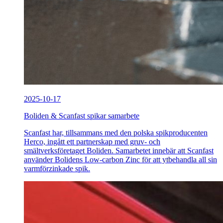
2025-10-17
Boliden & Scanfast spikar samarbete
Scanfast har, tillsammans med den polska spikproducenten
Herco, ingått ett partnerskap med gruv- och
smältverksföretaget Boliden. Samarbetet innebär att Scanfast
använder Bolidens Low-carbon Zinc för att ytbehandla all sin
varmförzinkade spik.