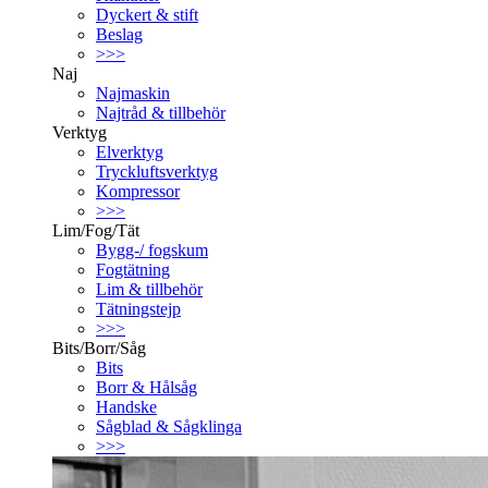
Dyckert & stift
Beslag
>>>
Naj
Najmaskin
Najtråd & tillbehör
Verktyg
Elverktyg
Tryckluftsverktyg
Kompressor
>>>
Lim/Fog/Tät
Bygg-/ fogskum
Fogtätning
Lim & tillbehör
Tätningstejp
>>>
Bits/Borr/Såg
Bits
Borr & Hålsåg
Handske
Sågblad & Sågklinga
>>>