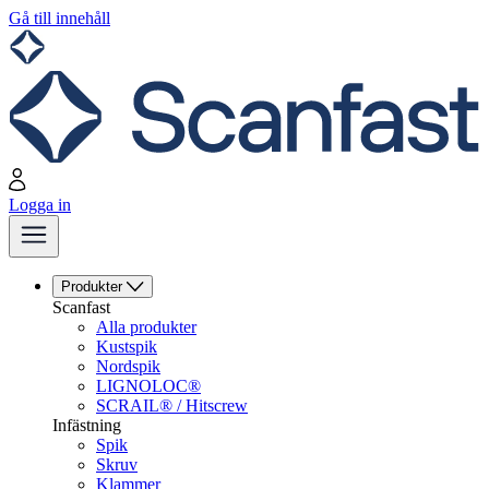
Gå till innehåll
Logga in
Produkter
Scanfast
Alla produkter
Kustspik
Nordspik
LIGNOLOC®
SCRAIL® / Hitscrew
Infästning
Spik
Skruv
Klammer