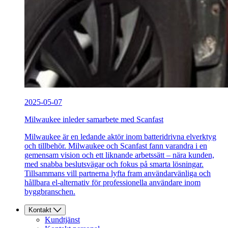
2025-05-07
Milwaukee inleder samarbete med Scanfast
Milwaukee är en ledande aktör inom batteridrivna elverktyg
och tillbehör. Milwaukee och Scanfast fann varandra i en
gemensam vision och ett liknande arbetssätt – nära kunden,
med snabba beslutsvägar och fokus på smarta lösningar.
Tillsammans vill partnerna lyfta fram användarvänliga och
hållbara el-alternativ för professionella användare inom
byggbranschen.
Kontakt
Kundtjänst