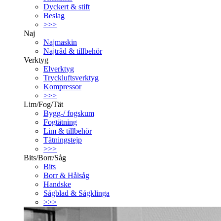
Dyckert & stift
Beslag
>>>
Naj
Najmaskin
Najtråd & tillbehör
Verktyg
Elverktyg
Tryckluftsverktyg
Kompressor
>>>
Lim/Fog/Tät
Bygg-/ fogskum
Fogtätning
Lim & tillbehör
Tätningstejp
>>>
Bits/Borr/Såg
Bits
Borr & Hålsåg
Handske
Sågblad & Sågklinga
>>>