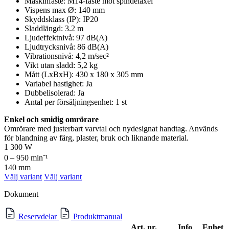
Maskinfäste: M14-fäste mot spindelaxel
Vispens max Ø: 140 mm
Skyddsklass (IP): IP20
Sladdlängd: 3.2 m
Ljudeffektnivå: 97 dB(A)
Ljudtrycksnivå: 86 dB(A)
Vibrationsnivå: 4,2 m/sec²
Vikt utan sladd: 5,2 kg
Mått (LxBxH): 430 x 180 x 305 mm
Variabel hastighet: Ja
Dubbelisolerad: Ja
Antal per försäljningsenhet: 1 st
Enkel och smidig omrörare
Omrörare med justerbart varvtal och nydesignat handtag. Används
för blandning av färg, plaster, bruk och liknande material.
1 300 W
0 – 950 min⁻¹
140 mm
Välj variant
Välj variant
Dokument
Reservdelar
Produktmanual
Art. nr.
Info
Enhet