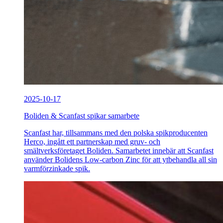
2025-10-17
Boliden & Scanfast spikar samarbete
Scanfast har, tillsammans med den polska spikproducenten
Herco, ingått ett partnerskap med gruv- och
smältverksföretaget Boliden. Samarbetet innebär att Scanfast
använder Bolidens Low-carbon Zinc för att ytbehandla all sin
varmförzinkade spik.