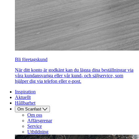
Bli företagskund
När ditt konto är godkänt kan du lägga dina beställningar via
våra kundansvariga eller vår kund- och säljservice, som
hjälper dig via telefon eller e-post.
Inspiration
Aktuellt
Hållbarhet
Om Scanfast
Om oss
Affärsgrenar
Service
Utbildning