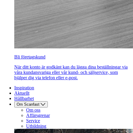
Bli företagskund
När ditt konto är godkänt kan du lägga dina beställningar via
våra kundansvariga eller vår kund- och säljservice, som
hjälper dig via telefon eller e-post.
Inspiration
Aktuellt
Hållbarhet
Om Scanfast
Om oss
Affärsgrenar
Service
Utbildning