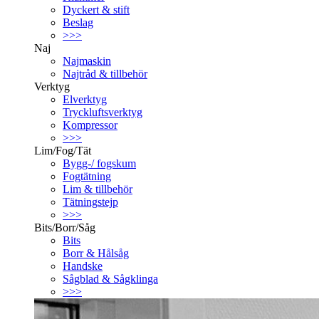
Dyckert & stift
Beslag
>>>
Naj
Najmaskin
Najtråd & tillbehör
Verktyg
Elverktyg
Tryckluftsverktyg
Kompressor
>>>
Lim/Fog/Tät
Bygg-/ fogskum
Fogtätning
Lim & tillbehör
Tätningstejp
>>>
Bits/Borr/Såg
Bits
Borr & Hålsåg
Handske
Sågblad & Sågklinga
>>>