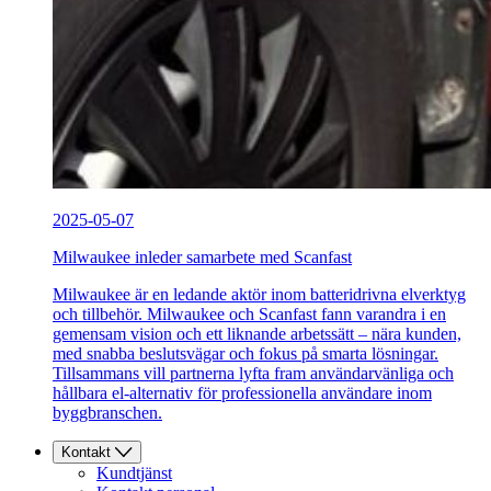
2025-05-07
Milwaukee inleder samarbete med Scanfast
Milwaukee är en ledande aktör inom batteridrivna elverktyg
och tillbehör. Milwaukee och Scanfast fann varandra i en
gemensam vision och ett liknande arbetssätt – nära kunden,
med snabba beslutsvägar och fokus på smarta lösningar.
Tillsammans vill partnerna lyfta fram användarvänliga och
hållbara el-alternativ för professionella användare inom
byggbranschen.
Kontakt
Kundtjänst