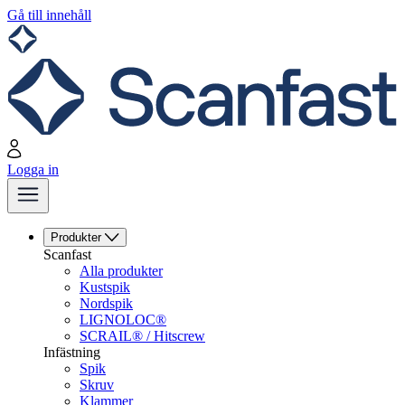
Gå till innehåll
Logga in
Produkter
Scanfast
Alla produkter
Kustspik
Nordspik
LIGNOLOC®
SCRAIL® / Hitscrew
Infästning
Spik
Skruv
Klammer