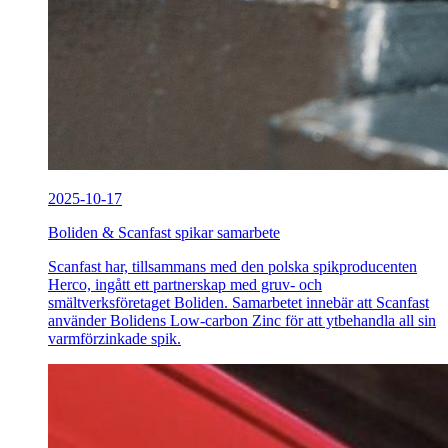
2025-10-17
Boliden & Scanfast spikar samarbete
Scanfast har, tillsammans med den polska spikproducenten
Herco, ingått ett partnerskap med gruv- och
smältverksföretaget Boliden. Samarbetet innebär att Scanfast
använder Bolidens Low-carbon Zinc för att ytbehandla all sin
varmförzinkade spik.