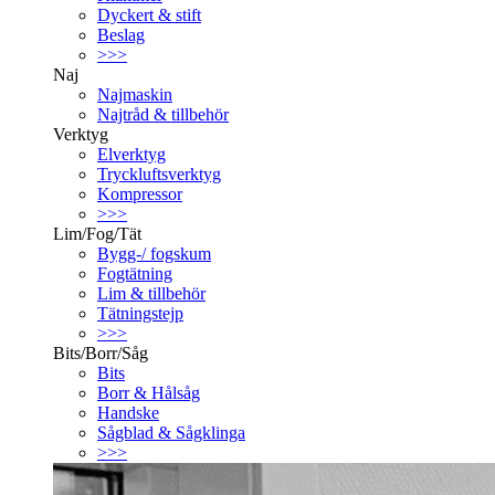
Dyckert & stift
Beslag
>>>
Naj
Najmaskin
Najtråd & tillbehör
Verktyg
Elverktyg
Tryckluftsverktyg
Kompressor
>>>
Lim/Fog/Tät
Bygg-/ fogskum
Fogtätning
Lim & tillbehör
Tätningstejp
>>>
Bits/Borr/Såg
Bits
Borr & Hålsåg
Handske
Sågblad & Sågklinga
>>>