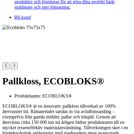
produkter och lösningar för att göra dina projekt både
smidigare och mer lönsamma.
Bli kund
Pallkloss, ECOBLOKS®
Produktnamn: ECOBLOKS®
ECOBLOKS® är en innovativ pallkloss tillverkad av 100%
återvunnet trä. Råmaterialet samlas in via avfallsinsamling –
exempelvis från gamla möbler, pallar och träspill. Genom att
återvinna cirka 150 000 ton trä årligen bidrar produktionen till en
mycket resurseffektiv materialanvändning. Tillverkningen sker i en
högteknologisk anläggning med marknadens mest avancerade