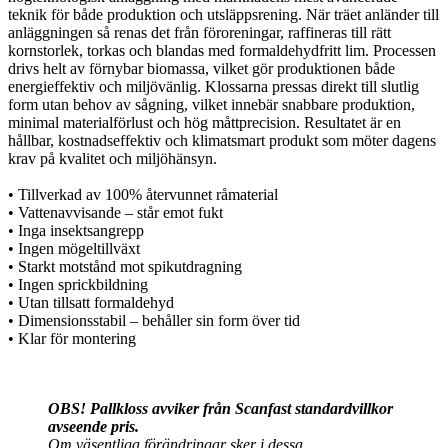
teknik för både produktion och utsläppsrening. När träet anländer till
anläggningen så renas det från föroreningar, raffineras till rätt
kornstorlek, torkas och blandas med formaldehydfritt lim. Processen
drivs helt av förnybar biomassa, vilket gör produktionen både
energieffektiv och miljövänlig. Klossarna pressas direkt till slutlig
form utan behov av sågning, vilket innebär snabbare produktion,
minimal materialförlust och hög måttprecision. Resultatet är en
hållbar, kostnadseffektiv och klimatsmart produkt som möter dagens
krav på kvalitet och miljöhänsyn.
• Tillverkad av 100% återvunnet råmaterial
• Vattenavvisande – står emot fukt
• Inga insektsangrepp
• Ingen mögeltillväxt
• Starkt motstånd mot spikutdragning
• Ingen sprickbildning
• Utan tillsatt formaldehyd
• Dimensionsstabil – behåller sin form över tid
• Klar för montering
OBS! Pallkloss avviker från Scanfast standardvillkor
avseende pris.
Om väsentliga förändringar sker i dessa