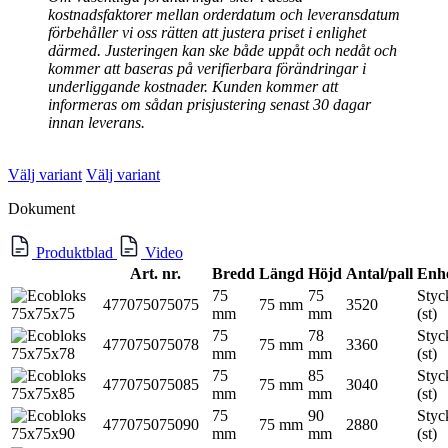
kostnadsfaktorer mellan orderdatum och leveransdatum
förbehåller vi oss rätten att justera priset i enlighet
därmed. Justeringen kan ske både uppåt och nedåt och
kommer att baseras på verifierbara förändringar i
underliggande kostnader. Kunden kommer att
informeras om sådan prisjustering senast 30 dagar
innan leverans.
Välj variant
Välj variant
Dokument
Produktblad
Video
Art. nr.
Bredd
Längd
Höjd
Antal/pall
Enh
75
75
Styc
477075075075
75 mm
3520
mm
mm
(st)
75
78
Styc
477075075078
75 mm
3360
mm
mm
(st)
75
85
Styc
477075075085
75 mm
3040
mm
mm
(st)
75
90
Styc
477075075090
75 mm
2880
mm
mm
(st)