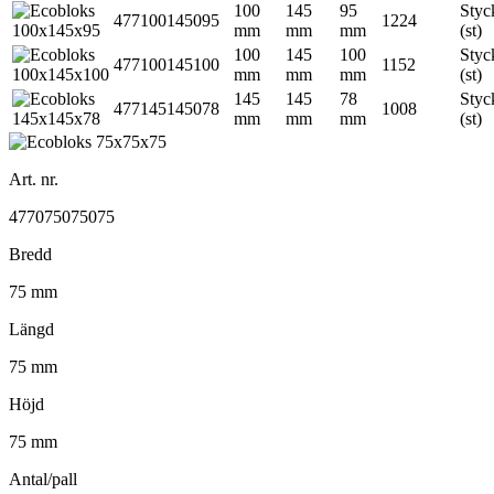
100
145
95
Styc
477100145095
1224
mm
mm
mm
(st)
100
145
100
Styc
477100145100
1152
mm
mm
mm
(st)
145
145
78
Styc
477145145078
1008
mm
mm
mm
(st)
Art. nr.
477075075075
Bredd
75 mm
Längd
75 mm
Höjd
75 mm
Antal/pall