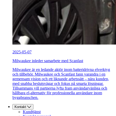
2025-05-07
Milwaukee inleder samarbete med Scanfast
Milwaukee är en ledande aktör inom batteridrivna elverktyg
och tillbehör. Milwaukee och Scanfast fann varandra i en
gemensam vision och ett liknande arbetssätt – nära kunden,
med snabba beslutsvägar och fokus på smarta lösningar.
Tillsammans vill partnerna lyfta fram användarvänliga och
hållbara el-alternativ för professionella användare inom
byggbranschen.
Kontakt
Kundtjänst