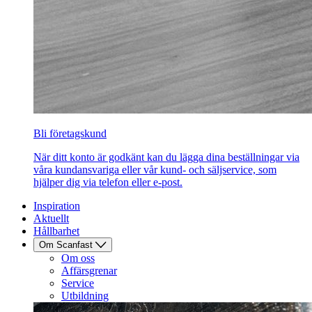
Bli företagskund
När ditt konto är godkänt kan du lägga dina beställningar via
våra kundansvariga eller vår kund- och säljservice, som
hjälper dig via telefon eller e-post.
Inspiration
Aktuellt
Hållbarhet
Om Scanfast
Om oss
Affärsgrenar
Service
Utbildning