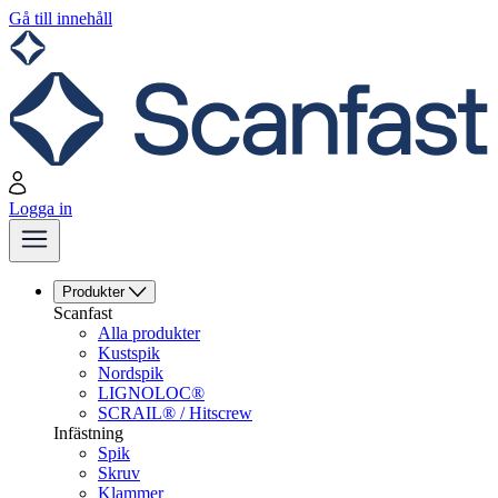
Gå till innehåll
Logga in
Produkter
Scanfast
Alla produkter
Kustspik
Nordspik
LIGNOLOC®
SCRAIL® / Hitscrew
Infästning
Spik
Skruv
Klammer