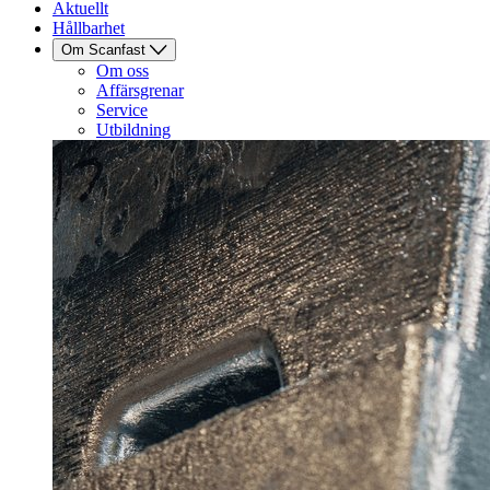
Aktuellt
Hållbarhet
Om Scanfast
Om oss
Affärsgrenar
Service
Utbildning