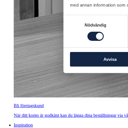
med annan information som du 
Samtyckesval
Nödvändig
Avvisa
Bli företagskund
När ditt konto är godkänt kan du lägga dina beställningar via vår
Inspiration