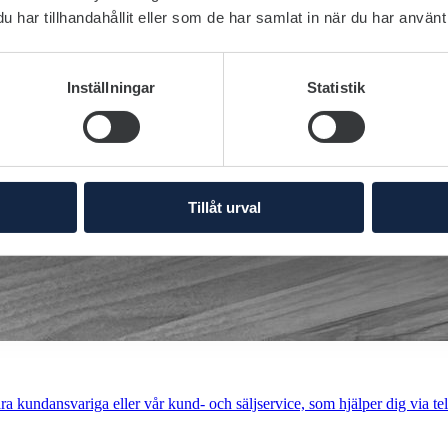
har tillhandahållit eller som de har samlat in när du har använt 
Inställningar
Statistik
Tillåt urval
a kundansvariga eller vår kund- och säljservice, som hjälper dig via tel