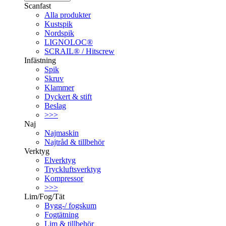
Scanfast
Alla produkter
Kustspik
Nordspik
LIGNOLOC®
SCRAIL® / Hitscrew
Infästning
Spik
Skruv
Klammer
Dyckert & stift
Beslag
>>>
Naj
Najmaskin
Najtråd & tillbehör
Verktyg
Elverktyg
Tryckluftsverktyg
Kompressor
>>>
Lim/Fog/Tät
Bygg-/ fogskum
Fogtätning
Lim & tillbehör