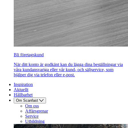
Bli företagskund
När ditt konto är godkänt kan du lägga dina beställningar via
våra kundansvariga eller vår kund- och säljservice, som
hjälper dig via telefon eller e-post.
Inspiration
Aktuellt
Hållbarhet
Om Scanfast
Om oss
Affärsgrenar
Service
Utbildning