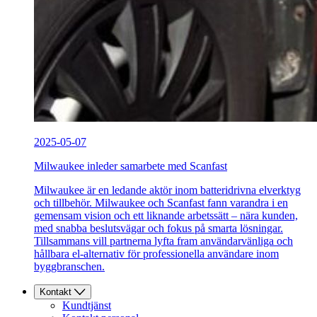
2025-05-07
Milwaukee inleder samarbete med Scanfast
Milwaukee är en ledande aktör inom batteridrivna elverktyg
och tillbehör. Milwaukee och Scanfast fann varandra i en
gemensam vision och ett liknande arbetssätt – nära kunden,
med snabba beslutsvägar och fokus på smarta lösningar.
Tillsammans vill partnerna lyfta fram användarvänliga och
hållbara el-alternativ för professionella användare inom
byggbranschen.
Kontakt
Kundtjänst