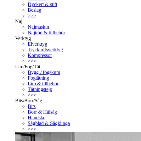
Dyckert & stift
Beslag
>>>
Naj
Najmaskin
Najtråd & tillbehör
Verktyg
Elverktyg
Tryckluftsverktyg
Kompressor
>>>
Lim/Fog/Tät
Bygg-/ fogskum
Fogtätning
Lim & tillbehör
Tätningstejp
>>>
Bits/Borr/Såg
Bits
Borr & Hålsåg
Handske
Sågblad & Sågklinga
>>>