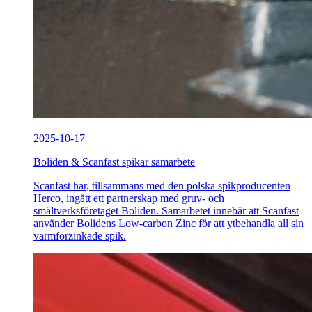
2025-10-17
Boliden & Scanfast spikar samarbete
Scanfast har, tillsammans med den polska spikproducenten
Herco, ingått ett partnerskap med gruv- och
smältverksföretaget Boliden. Samarbetet innebär att Scanfast
använder Bolidens Low-carbon Zinc för att ytbehandla all sin
varmförzinkade spik.