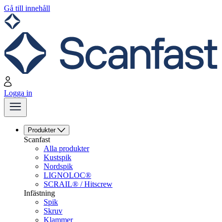
Gå till innehåll
Logga in
Produkter
Scanfast
Alla produkter
Kustspik
Nordspik
LIGNOLOC®
SCRAIL® / Hitscrew
Infästning
Spik
Skruv
Klammer