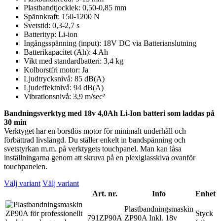
Plastbandtjocklek: 0,50-0,85 mm
Spännkraft: 150-1200 N
Svetstid: 0,3-2,7 s
Batterityp: Li-ion
Ingångsspänning (input): 18V DC via Batterianslutning
Batterikapacitet (Ah): 4 Ah
Vikt med standardbatteri: 3,4 kg
Kolborstfri motor: Ja
Ljudtrycksnivå: 85 dB(A)
Ljudeffektnivå: 94 dB(A)
Vibrationsnivå: 3,9 m/sec²
Bandningsverktyg med 18v 4,0Ah Li-Ion batteri som laddas på
30 min
Verktyget har en borstlös motor för minimalt underhåll och
förbättrad livslängd. Du ställer enkelt in bandspänning och
svetstyrkan m.m. på verktygets touchpanel. Man kan låsa
inställningarna genom att skruva på en plexiglasskiva ovanför
touchpanelen.
Välj variant
Välj variant
Art. nr.
Info
Enhet
Plastbandningsmaskin
Styck
791ZP90A
ZP90A Inkl. 18v