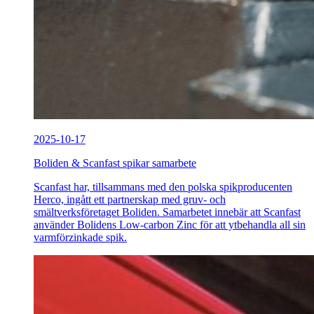
2025-10-17
Boliden & Scanfast spikar samarbete
Scanfast har, tillsammans med den polska spikproducenten
Herco, ingått ett partnerskap med gruv- och
smältverksföretaget Boliden. Samarbetet innebär att Scanfast
använder Bolidens Low-carbon Zinc för att ytbehandla all sin
varmförzinkade spik.