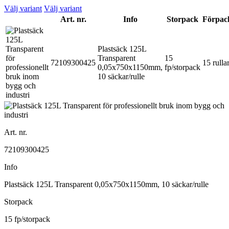
Välj variant
Välj variant
Art. nr.
Info
Storpack
Förpac
Plastsäck 125L
Transparent
15
72109300425
15 rulla
0,05x750x1150mm,
fp/storpack
10 säckar/rulle
Art. nr.
72109300425
Info
Plastsäck 125L Transparent 0,05x750x1150mm, 10 säckar/rulle
Storpack
15 fp/storpack