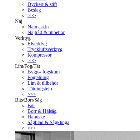
Dyckert & stift
Beslag
>>>
Naj
Najmaskin
Najtråd & tillbehör
Verktyg
Elverktyg
Tryckluftsverktyg
Kompressor
>>>
Lim/Fog/Tät
Bygg-/ fogskum
Fogtätning
Lim & tillbehör
Tätningstejp
>>>
Bits/Borr/Såg
Bits
Borr & Hålsåg
Handske
Sågblad & Sågklinga
>>>