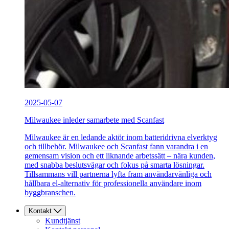
2025-05-07
Milwaukee inleder samarbete med Scanfast
Milwaukee är en ledande aktör inom batteridrivna elverktyg
och tillbehör. Milwaukee och Scanfast fann varandra i en
gemensam vision och ett liknande arbetssätt – nära kunden,
med snabba beslutsvägar och fokus på smarta lösningar.
Tillsammans vill partnerna lyfta fram användarvänliga och
hållbara el-alternativ för professionella användare inom
byggbranschen.
Kontakt
Kundtjänst