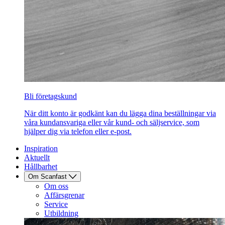
Bli företagskund
När ditt konto är godkänt kan du lägga dina beställningar via
våra kundansvariga eller vår kund- och säljservice, som
hjälper dig via telefon eller e-post.
Inspiration
Aktuellt
Hållbarhet
Om Scanfast
Om oss
Affärsgrenar
Service
Utbildning