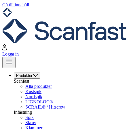
Gå till innehåll
Logga in
Produkter
Scanfast
Alla produkter
Kustspik
Nordspik
LIGNOLOC®
SCRAIL® / Hitscrew
Infästning
Spik
Skruv
Klammer