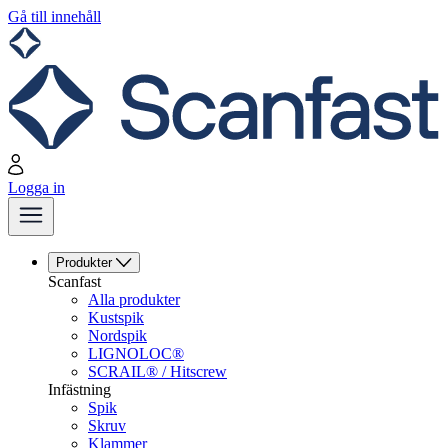
Gå till innehåll
Logga in
Produkter
Scanfast
Alla produkter
Kustspik
Nordspik
LIGNOLOC®
SCRAIL® / Hitscrew
Infästning
Spik
Skruv
Klammer