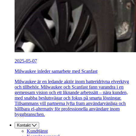
2025-05-07
Milwaukee inleder samarbete med Scanfast
Milwaukee är en ledande aktör inom batteridrivna elverktyg
och tillbehör. Milwaukee och Scanfast fann varandra i en
gemensam vision och ett liknande arbetssätt – nära kunden,
med snabba beslutsvägar och fokus på smarta lösningar.
Tillsammans vill partnerna lyfta fram användarvänliga och
hållbara el-alternativ för professionella användare inom
byggbranschen.
Kontakt
Kundtjänst