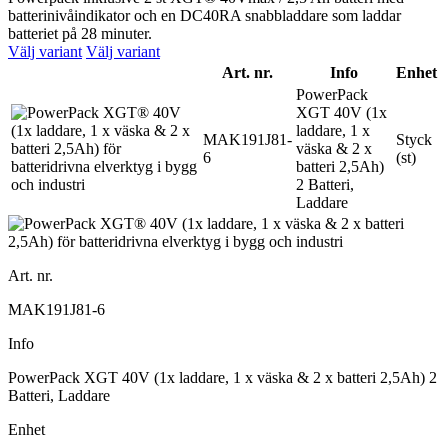
batterinivåindikator och en DC40RA snabbladdare som laddar
batteriet på 28 minuter.
Välj variant
Välj variant
Art. nr.
Info
Enhet
PowerPack
XGT 40V (1x
laddare, 1 x
MAK191J81-
Styck
väska & 2 x
6
(st)
batteri 2,5Ah)
2 Batteri,
Laddare
Art. nr.
MAK191J81-6
Info
PowerPack XGT 40V (1x laddare, 1 x väska & 2 x batteri 2,5Ah) 2
Batteri, Laddare
Enhet