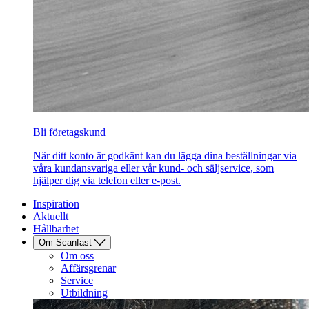
Bli företagskund
När ditt konto är godkänt kan du lägga dina beställningar via
våra kundansvariga eller vår kund- och säljservice, som
hjälper dig via telefon eller e-post.
Inspiration
Aktuellt
Hållbarhet
Om Scanfast
Om oss
Affärsgrenar
Service
Utbildning