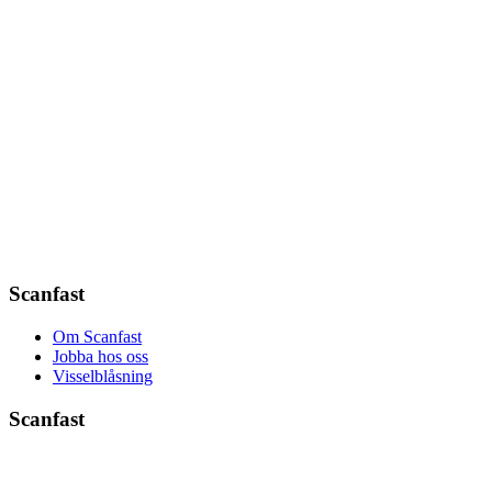
Scanfast
Om Scanfast
Jobba hos oss
Visselblåsning
Scanfast