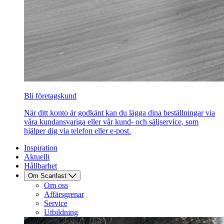
Bli företagskund
När ditt konto är godkänt kan du lägga dina beställningar via
våra kundansvariga eller vår kund- och säljservice, som
hjälper dig via telefon eller e-post.
Inspiration
Aktuellt
Hållbarhet
Om Scanfast
Om oss
Affärsgrenar
Service
Utbildning