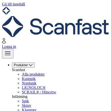
Gå till innehåll
Logga in
Produkter
Scanfast
Alla produkter
Kustspik
Nordspik
LIGNOLOC®
SCRAIL® / Hitscrew
Infästning
Spik
Skruv
Klammer