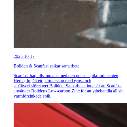
2025-10-17
Boliden & Scanfast spikar samarbete
Scanfast har, tillsammans med den polska spikproducenten
Herco, ingått ett partnerskap med gruv- och
smältverksföretaget Boliden. Samarbetet innebär att Scanfast
använder Bolidens Low-carbon Zinc för att ytbehandla all sin
varmförzinkade spik.