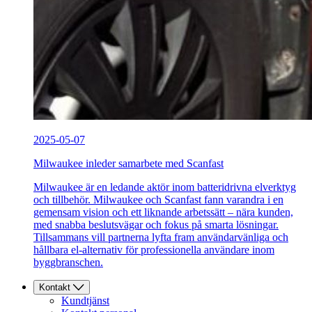
2025-05-07
Milwaukee inleder samarbete med Scanfast
Milwaukee är en ledande aktör inom batteridrivna elverktyg
och tillbehör. Milwaukee och Scanfast fann varandra i en
gemensam vision och ett liknande arbetssätt – nära kunden,
med snabba beslutsvägar och fokus på smarta lösningar.
Tillsammans vill partnerna lyfta fram användarvänliga och
hållbara el-alternativ för professionella användare inom
byggbranschen.
Kontakt
Kundtjänst