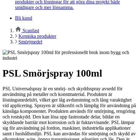
produkter och lösningar för att göra dina projekt både
smidigare och mer lönsamma.
Bli kund
Scanfast
Kemiska produkter
Smörjmedel
PSL Smörjspray 100ml
PSL Universalspray är en smörj- och skyddsspray avsedd för
användning på metaller och konstmaterial. Produkten är
lösningsmedelsfri, vilket ger låg avdunstning och lång varaktighet
vid applicering. Sprayen är silikonfri och lämplig för användning på
känsliga komponenter. Produkten används för smörjning, rengöring
och rostskydd. Den kan lösa upp fastrostade delar, bildar en
skyddande barriär mot korrosion och är fuktavvisande. PSL lämpar
sig för användning på fordon, maskiner, industriella applikationer
samt i hushållsmiljö. PSL kan användas för smörjning och skydd av
elkontakter, wire, öppna transmissioner, gångjärn och lås. Den är