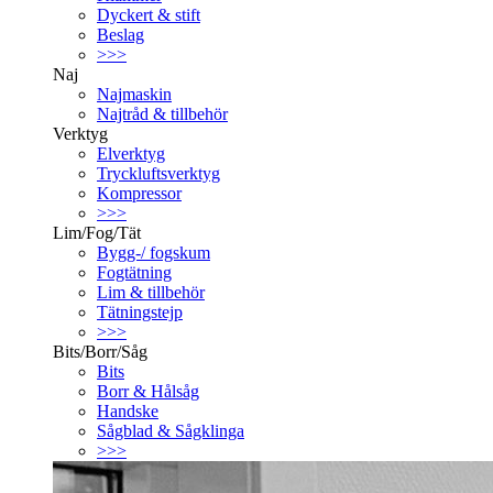
Dyckert & stift
Beslag
>>>
Naj
Najmaskin
Najtråd & tillbehör
Verktyg
Elverktyg
Tryckluftsverktyg
Kompressor
>>>
Lim/Fog/Tät
Bygg-/ fogskum
Fogtätning
Lim & tillbehör
Tätningstejp
>>>
Bits/Borr/Såg
Bits
Borr & Hålsåg
Handske
Sågblad & Sågklinga
>>>