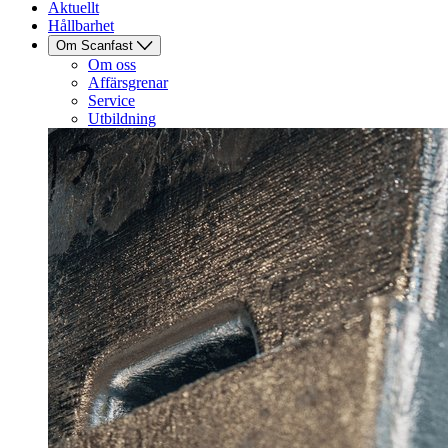
Aktuellt
Hållbarhet
Om Scanfast
Om oss
Affärsgrenar
Service
Utbildning