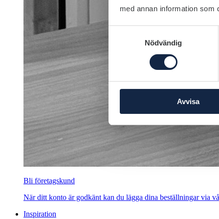
med annan information som du 
Samtyckesval
Nödvändig
Avvisa
Bli företagskund
När ditt konto är godkänt kan du lägga dina beställningar via vår
Inspiration