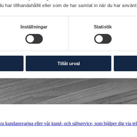
har tillhandahållit eller som de har samlat in när du har använt 
Inställningar
Statistik
Tillåt urval
a kundansvariga eller vår kund- och säljservice, som hjälper dig via tel