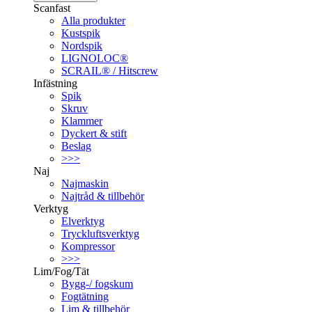
Scanfast
Alla produkter
Kustspik
Nordspik
LIGNOLOC®
SCRAIL® / Hitscrew
Infästning
Spik
Skruv
Klammer
Dyckert & stift
Beslag
>>>
Naj
Najmaskin
Najtråd & tillbehör
Verktyg
Elverktyg
Tryckluftsverktyg
Kompressor
>>>
Lim/Fog/Tät
Bygg-/ fogskum
Fogtätning
Lim & tillbehör