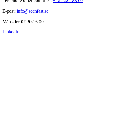
Telephone other countries: 
+46 522-188 00
E-post: 
info@scanfast.se
Mån - fre 07.30-16.00
LinkedIn