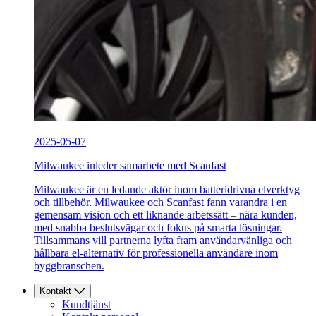
2025-05-07
Milwaukee inleder samarbete med Scanfast
Milwaukee är en ledande aktör inom batteridrivna elverktyg
och tillbehör. Milwaukee och Scanfast fann varandra i en
gemensam vision och ett liknande arbetssätt – nära kunden,
med snabba beslutsvägar och fokus på smarta lösningar.
Tillsammans vill partnerna lyfta fram användarvänliga och
hållbara el-alternativ för professionella användare inom
byggbranschen.
Kontakt
Kundtjänst