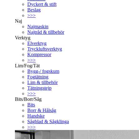
Dyckert & stift
Beslag
>>>
Naj
Najmaskin
Najtråd & tillbehör
Verktyg
Elverktyg
Tryckluftsverktyg
Kompressor
>>>
Lim/Fog/Tät
Bygg-/ fogskum
Fogtätning
Lim & tillbehör
Tätningstejp
>>>
Bits/Borr/Såg
Bits
Borr & Hålsåg
Handske
Sågblad & Sågklinga
>>>