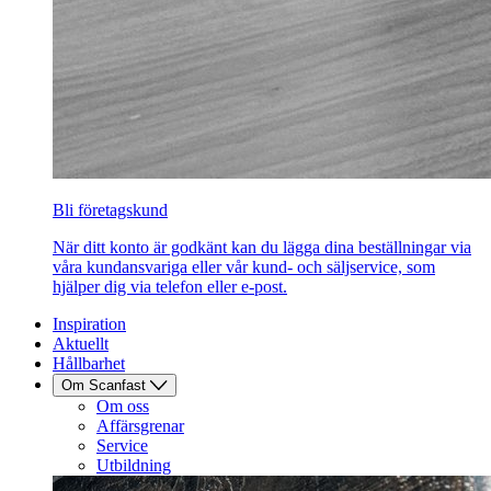
Bli företagskund
När ditt konto är godkänt kan du lägga dina beställningar via
våra kundansvariga eller vår kund- och säljservice, som
hjälper dig via telefon eller e-post.
Inspiration
Aktuellt
Hållbarhet
Om Scanfast
Om oss
Affärsgrenar
Service
Utbildning