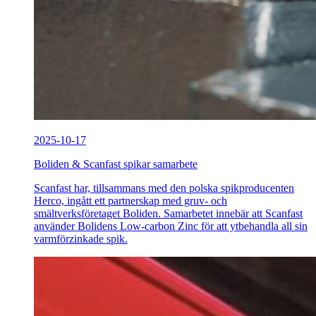
2025-10-17
Boliden & Scanfast spikar samarbete
Scanfast har, tillsammans med den polska spikproducenten
Herco, ingått ett partnerskap med gruv- och
smältverksföretaget Boliden. Samarbetet innebär att Scanfast
använder Bolidens Low-carbon Zinc för att ytbehandla all sin
varmförzinkade spik.