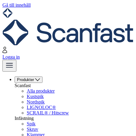
Gå till innehåll
Logga in
Produkter
Scanfast
Alla produkter
Kustspik
Nordspik
LIGNOLOC®
SCRAIL® / Hitscrew
Infästning
Spik
Skruv
Klammer