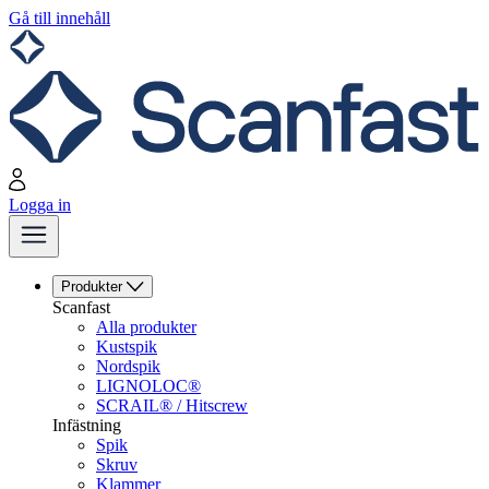
Gå till innehåll
Logga in
Produkter
Scanfast
Alla produkter
Kustspik
Nordspik
LIGNOLOC®
SCRAIL® / Hitscrew
Infästning
Spik
Skruv
Klammer