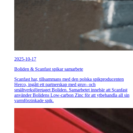
2025-10-17
Boliden & Scanfast spikar samarbete
Scanfast har, tillsammans med den polska spikproducenten
Herco, ingått ett partnerskap med gruv- och
smältverksföretaget Boliden. Samarbetet innebär att Scanfast
använder Bolidens Low-carbon Zinc för att ytbehandla all sin
varmförzinkade spik.