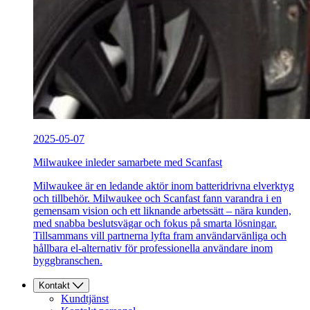
2025-05-07
Milwaukee inleder samarbete med Scanfast
Milwaukee är en ledande aktör inom batteridrivna elverktyg
och tillbehör. Milwaukee och Scanfast fann varandra i en
gemensam vision och ett liknande arbetssätt – nära kunden,
med snabba beslutsvägar och fokus på smarta lösningar.
Tillsammans vill partnerna lyfta fram användarvänliga och
hållbara el-alternativ för professionella användare inom
byggbranschen.
Kontakt
Kundtjänst