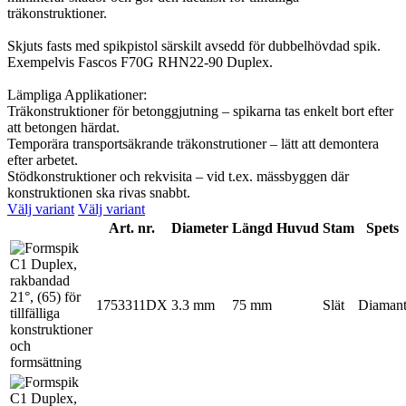
träkonstruktioner.
Skjuts fasts med spikpistol särskilt avsedd för dubbelhövdad spik.
Exempelvis Fascos F70G RHN22-90 Duplex.
Lämpliga Applikationer:
Träkonstruktioner för betonggjutning – spikarna tas enkelt bort efter
att betongen härdat.
Temporära transportsäkrande träkonstrutioner – lätt att demontera
efter arbetet.
Stödkonstruktioner och rekvisita – vid t.ex. mässbyggen där
konstruktionen ska rivas snabbt.
Välj variant
Välj variant
Art. nr.
Diameter
Längd
Huvud
Stam
Spets
1753311DX
3.3 mm
75 mm
Slät
Diaman