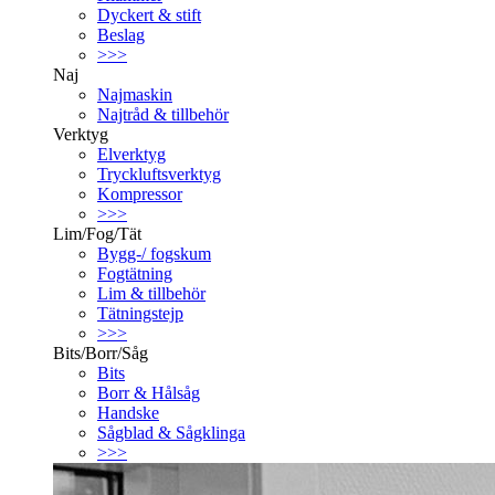
Dyckert & stift
Beslag
>>>
Naj
Najmaskin
Najtråd & tillbehör
Verktyg
Elverktyg
Tryckluftsverktyg
Kompressor
>>>
Lim/Fog/Tät
Bygg-/ fogskum
Fogtätning
Lim & tillbehör
Tätningstejp
>>>
Bits/Borr/Såg
Bits
Borr & Hålsåg
Handske
Sågblad & Sågklinga
>>>