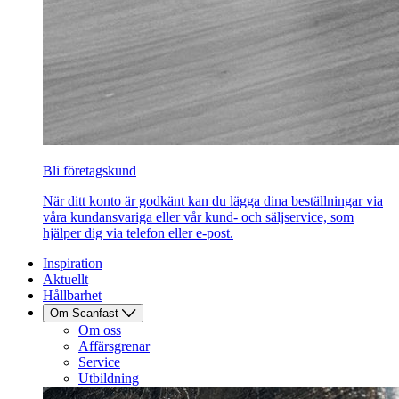
Bli företagskund
När ditt konto är godkänt kan du lägga dina beställningar via
våra kundansvariga eller vår kund- och säljservice, som
hjälper dig via telefon eller e-post.
Inspiration
Aktuellt
Hållbarhet
Om Scanfast
Om oss
Affärsgrenar
Service
Utbildning