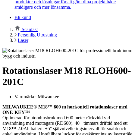
produkter och lösningar för att göra dina projekt både
smidigare och mer lönsamma.
Bli kund
Scanfast
Personlig Utrustning
Laser
Rotationslaser M18 RLOH600-
201C
Varumärke: Milwaukee
MILWAUKEE® M18™ 600 m horisontell rotationslaser med
ONE-KEY™
Optimerad för utomhusbruk med 600 meter räckvidd vid
användning med mottagare (RD600). 40+ timmars drifttid med ett
M18™ 2.0Ah batteri. ±5° självnivelleringsintervall för snabb och
enkel användning. Uppfällbara luckor för avskärmning av laserstråle