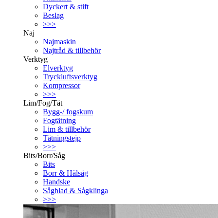
Dyckert & stift
Beslag
>>>
Naj
Najmaskin
Najtråd & tillbehör
Verktyg
Elverktyg
Tryckluftsverktyg
Kompressor
>>>
Lim/Fog/Tät
Bygg-/ fogskum
Fogtätning
Lim & tillbehör
Tätningstejp
>>>
Bits/Borr/Såg
Bits
Borr & Hålsåg
Handske
Sågblad & Sågklinga
>>>