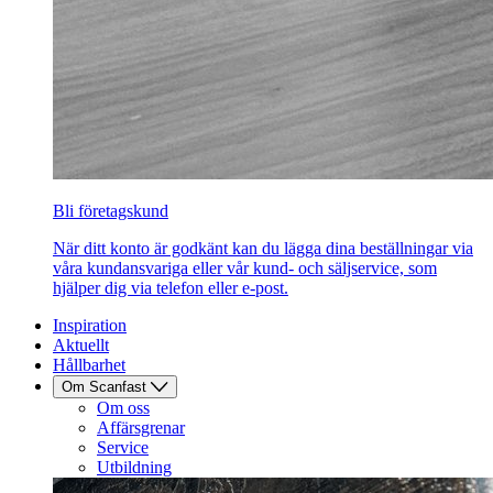
Bli företagskund
När ditt konto är godkänt kan du lägga dina beställningar via
våra kundansvariga eller vår kund- och säljservice, som
hjälper dig via telefon eller e-post.
Inspiration
Aktuellt
Hållbarhet
Om Scanfast
Om oss
Affärsgrenar
Service
Utbildning