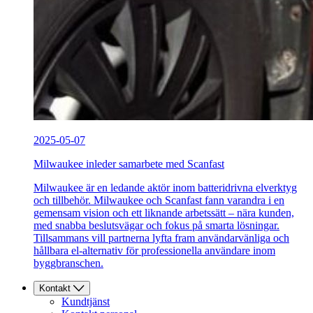
2025-05-07
Milwaukee inleder samarbete med Scanfast
Milwaukee är en ledande aktör inom batteridrivna elverktyg
och tillbehör. Milwaukee och Scanfast fann varandra i en
gemensam vision och ett liknande arbetssätt – nära kunden,
med snabba beslutsvägar och fokus på smarta lösningar.
Tillsammans vill partnerna lyfta fram användarvänliga och
hållbara el-alternativ för professionella användare inom
byggbranschen.
Kontakt
Kundtjänst