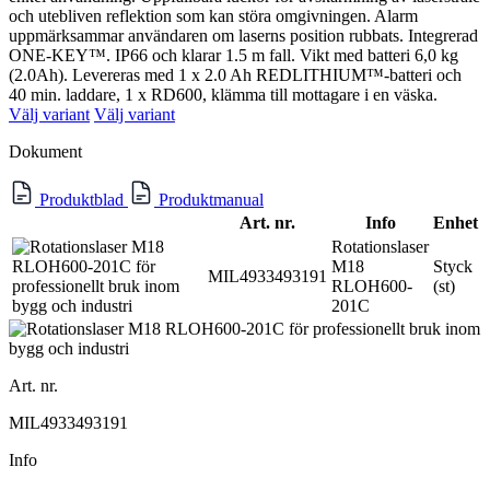
och utebliven reflektion som kan störa omgivningen. Alarm
uppmärksammar användaren om laserns position rubbats. Integrerad
ONE-KEY™. IP66 och klarar 1.5 m fall. Vikt med batteri 6,0 kg
(2.0Ah). Levereras med 1 x 2.0 Ah REDLITHIUM™-batteri och
40 min. laddare, 1 x RD600, klämma till mottagare i en väska.
Välj variant
Välj variant
Dokument
Produktblad
Produktmanual
Art. nr.
Info
Enhet
Rotationslaser
M18
Styck
MIL4933493191
RLOH600-
(st)
201C
Art. nr.
MIL4933493191
Info