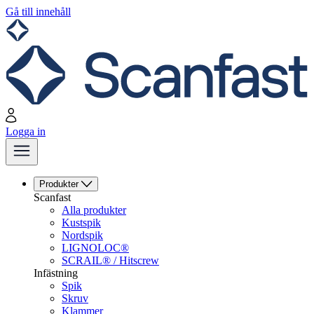
Gå till innehåll
Logga in
Produkter
Scanfast
Alla produkter
Kustspik
Nordspik
LIGNOLOC®
SCRAIL® / Hitscrew
Infästning
Spik
Skruv
Klammer