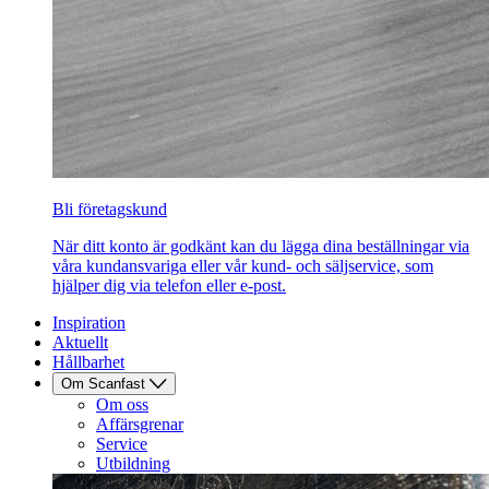
Bli företagskund
När ditt konto är godkänt kan du lägga dina beställningar via
våra kundansvariga eller vår kund- och säljservice, som
hjälper dig via telefon eller e-post.
Inspiration
Aktuellt
Hållbarhet
Om Scanfast
Om oss
Affärsgrenar
Service
Utbildning