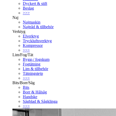
Dyckert & stift
Beslag
>>>
Naj
Najmaskin
Najtråd & tillbehör
Verktyg
Elverktyg
Tryckluftsverktyg
Kompressor
>>>
Lim/Fog/Tät
Bygg-/ fogskum
Fogtätning
Lim & tillbehör
Tätningstejp
>>>
Bits/Borr/Såg
Bits
Borr & Hålsåg
Handske
Sågblad & Sågklinga
>>>