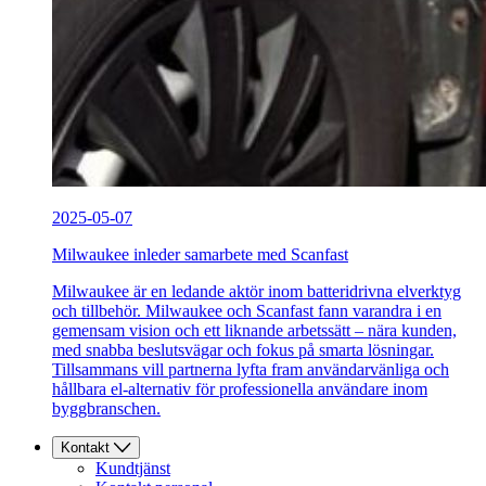
2025-05-07
Milwaukee inleder samarbete med Scanfast
Milwaukee är en ledande aktör inom batteridrivna elverktyg
och tillbehör. Milwaukee och Scanfast fann varandra i en
gemensam vision och ett liknande arbetssätt – nära kunden,
med snabba beslutsvägar och fokus på smarta lösningar.
Tillsammans vill partnerna lyfta fram användarvänliga och
hållbara el-alternativ för professionella användare inom
byggbranschen.
Kontakt
Kundtjänst