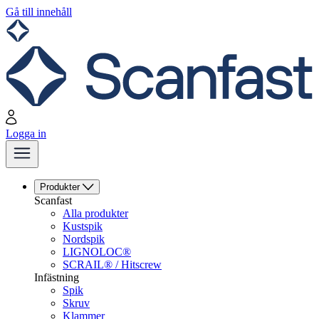
Gå till innehåll
Logga in
Produkter
Scanfast
Alla produkter
Kustspik
Nordspik
LIGNOLOC®
SCRAIL® / Hitscrew
Infästning
Spik
Skruv
Klammer