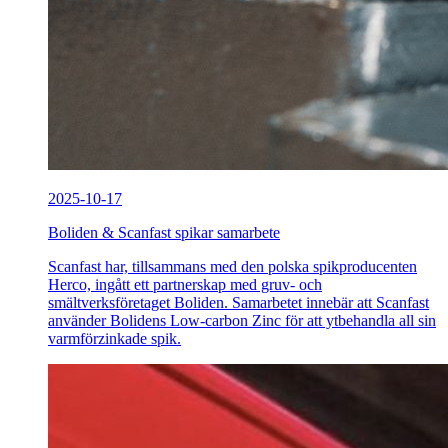
2025-10-17
Boliden & Scanfast spikar samarbete
Scanfast har, tillsammans med den polska spikproducenten
Herco, ingått ett partnerskap med gruv- och
smältverksföretaget Boliden. Samarbetet innebär att Scanfast
använder Bolidens Low-carbon Zinc för att ytbehandla all sin
varmförzinkade spik.